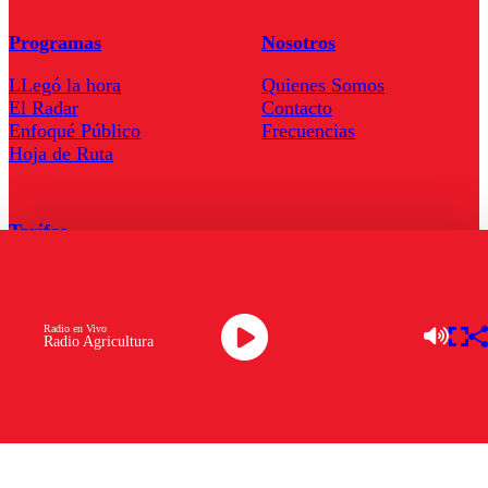
Programas
Nosotros
LLegó la hora
Quienes Somos
El Radar
Contacto
Enfoqué Público
Frecuencias
Hoja de Ruta
Tarifas
Comercial
Tarifas Servel Radio
Radio en Vivo
Radio Agricultura
Radio en Vivo
TV en Vivo
Descarga la APP