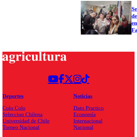
Se
de
en
Fa
Deportes
Noticias
Colo Colo
Dato Practico
Seleccion Chilena
Economía
Universidad de Chile
Internacional
Torneo Nacional
Nacional