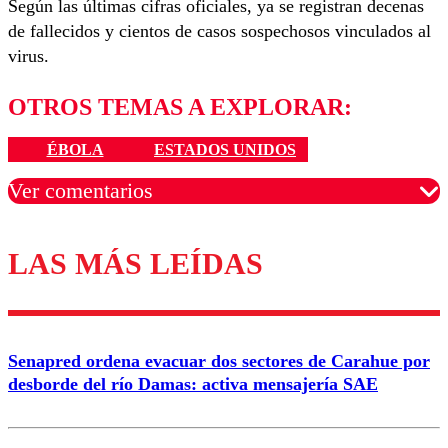
Según las últimas cifras oficiales, ya se registran decenas
de fallecidos y cientos de casos sospechosos vinculados al
virus.
OTROS TEMAS A EXPLORAR:
ÉBOLA
ESTADOS UNIDOS
Ver comentarios
LAS MÁS LEÍDAS
Los comentarios son moderados para garantizar un
diálogo respetuoso.
Nombre
Senapred ordena evacuar dos sectores de Carahue por
Correo
desborde del río Damas: activa mensajería SAE