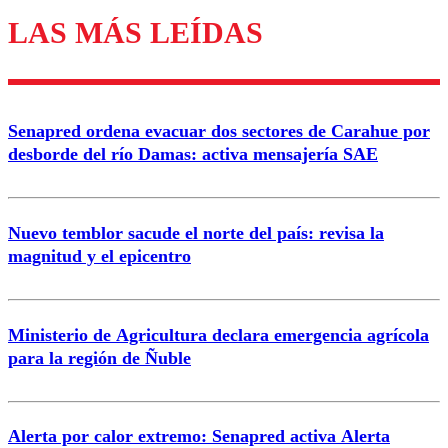
LAS MÁS LEÍDAS
Los comentarios son moderados para garantizar un
diálogo respetuoso.
Nombre
Senapred ordena evacuar dos sectores de Carahue por
Correo
desborde del río Damas: activa mensajería SAE
Nuevo temblor sacude el norte del país: revisa la
magnitud y el epicentro
Enviar comentario
Ministerio de Agricultura declara emergencia agrícola
para la región de Ñuble
Alerta por calor extremo: Senapred activa Alerta