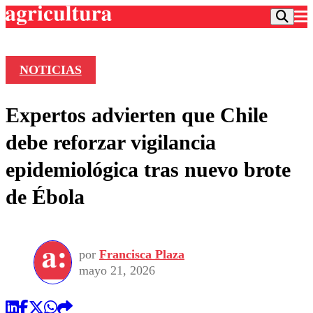
NOTICIAS
Podcast
Expertos advierten que Chile
Frecuencias
Agricultura TV
debe reforzar vigilancia
Deportes
epidemiológica tras nuevo brote
Entretención
Colo Colo
Noticias
de Ébola
Motor
Vida Social
Otros Deportes
Dato Practico
Publicaciones en medios
Seleccion Chilena
Economía
Opinión
Torneo Internacional
Internacional
por
Francisca Plaza
Programas
Torneo Nacional
Nacional
mayo 21, 2026
Comercial
Universidad Católica
Política
Universidad de Chile
Sustentabilidad