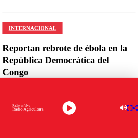
INTERNACIONAL
Reportan rebrote de ébola en la
República Democrática del
Congo
por
core
junio 01, 2020
Radio en Vivo
Radio Agricultura