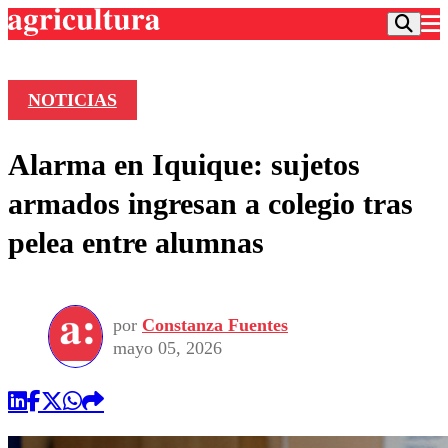
NOTICIAS
Podcast
Alarma en Iquique: sujetos
Frecuencias
Agricultura TV
armados ingresan a colegio tras
Deportes
pelea entre alumnas
Entretención
Colo Colo
Noticias
Motor
Vida Social
Otros Deportes
Dato Practico
Publicaciones en medios
por
Constanza Fuentes
Seleccion Chilena
Economía
Opinión
mayo 05, 2026
Torneo Internacional
Internacional
Programas
Torneo Nacional
Nacional
Comercial
Universidad Católica
Política
Universidad de Chile
Sustentabilidad