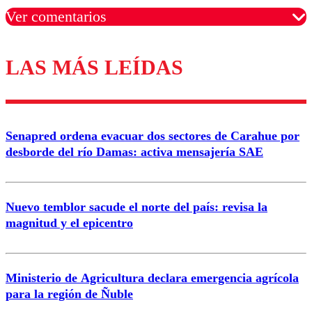
Ver comentarios
LAS MÁS LEÍDAS
Los comentarios son moderados para garantizar un
diálogo respetuoso.
Nombre
Senapred ordena evacuar dos sectores de Carahue por
Correo
desborde del río Damas: activa mensajería SAE
Nuevo temblor sacude el norte del país: revisa la
magnitud y el epicentro
Enviar comentario
Ministerio de Agricultura declara emergencia agrícola
para la región de Ñuble