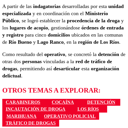
A partir de las
indagatorias
desarrolladas por esta
unidad
especializada
y en coordinación con el
Ministerio
Público
, se logró establecer la
procedencia de la droga
y
los
lugares de acopio
, gestionándose
órdenes de entrada
y registro
para cinco
domicilios
ubicados en las comunas
de
Río Bueno
y
Lago Ranco
, en la
región de Los Ríos
.
Como resultado del
operativo
, se concretó la
detención
de
otras dos
personas
vinculadas a la
red de tráfico de
drogas
, permitiendo así
desarticular
esta
organización
delictual
.
OTROS TEMAS A EXPLORAR:
CARABINEROS
COCAÍNA
DETENCIÓN
INCAUTACIÓN DE DROGA
LOS RÍOS
MARIHUANA
OPERATIVO POLICIAL
TRÁFICO DE DROGAS