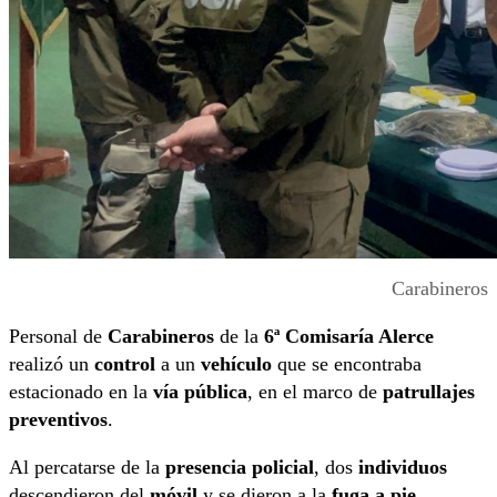
Carabineros
Personal de
Carabineros
de la
6ª Comisaría Alerce
realizó un
control
a un
vehículo
que se encontraba
estacionado en la
vía pública
, en el marco de
patrullajes
preventivos
.
Al percatarse de la
presencia policial
, dos
individuos
descendieron del
móvil
y se dieron a la
fuga a pie
,