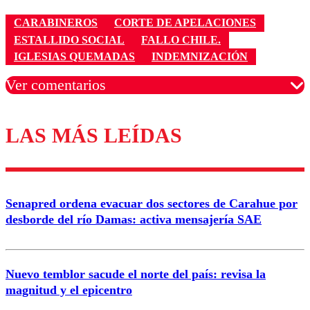
CARABINEROS
CORTE DE APELACIONES
ESTALLIDO SOCIAL
FALLO CHILE.
IGLESIAS QUEMADAS
INDEMNIZACIÓN
Ver comentarios
LAS MÁS LEÍDAS
Los comentarios son moderados para garantizar un
diálogo respetuoso.
Nombre
Senapred ordena evacuar dos sectores de Carahue por
Correo
desborde del río Damas: activa mensajería SAE
Nuevo temblor sacude el norte del país: revisa la
magnitud y el epicentro
Enviar comentario