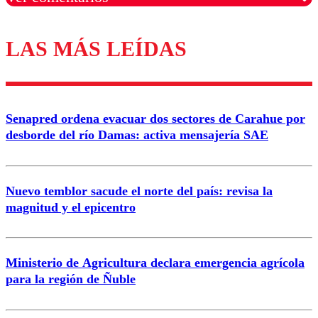
LAS MÁS LEÍDAS
Los comentarios son moderados para garantizar un
diálogo respetuoso.
Nombre
Senapred ordena evacuar dos sectores de Carahue por
Correo
desborde del río Damas: activa mensajería SAE
Nuevo temblor sacude el norte del país: revisa la
magnitud y el epicentro
Enviar comentario
Ministerio de Agricultura declara emergencia agrícola
para la región de Ñuble