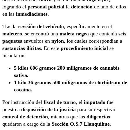
logrando el
personal policial
la
detención
de uno de ellos
en las
inmediaciones
.
Tras la
revisión del vehículo
, específicamente en el
maletero
, se encontró una
maleta negra
que contenía
seis
paquetes
envueltos en
nylon
, los cuales correspondían a
sustancias ilícitas
. En este
procedimiento inicial
se
incautaron:
5 kilos 606 gramos 200 miligramos de cannabis
sativa.
1 kilo 36 gramos 500 miligramos de clorhidrato de
cocaína.
Por instrucción del
fiscal de turno
, el
imputado
fue
puesto a
disposición de la justicia
para su respectivo
control de detención
, mientras que las
diligencias
quedaron a cargo de la
Sección O.S.7 Llanquihue
.