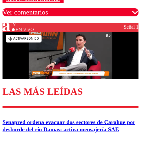
Ver comentarios
Señal 1
EN VIVO
Los comentarios son moderados para garantizar un
diálogo respetuoso.
Nombre
Correo
LAS MÁS LEÍDAS
Enviar comentario
Senapred ordena evacuar dos sectores de Carahue por
desborde del río Damas: activa mensajería SAE