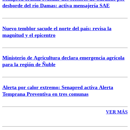
Correo
desborde del río Damas: activa mensajería SAE
Nuevo temblor sacude el norte del país: revisa la
magnitud y el epicentro
Enviar comentario
Ministerio de Agricultura declara emergencia agrícola
para la región de Ñuble
Alerta por calor extremo: Senapred activa Alerta
Temprana Preventiva en tres comunas
VER MÁS