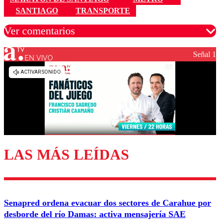
SANTIAGO
TRANSPORTE
Ver comentarios
Señal 1
EN VIVO
Los comentarios son moderados para garantizar un
diálogo respetuoso.
Nombre
Correo
LAS MÁS LEÍDAS
Enviar comentario
Senapred ordena evacuar dos sectores de Carahue por
desborde del río Damas: activa mensajería SAE