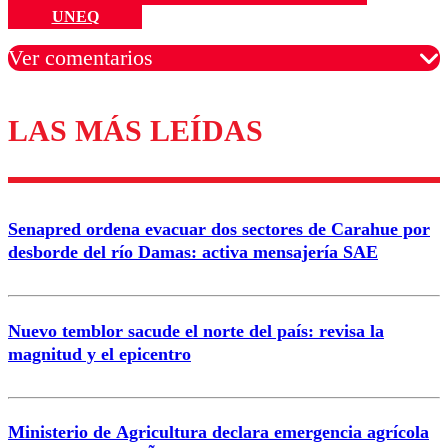
UNEQ
Ver comentarios
LAS MÁS LEÍDAS
Los comentarios son moderados para garantizar un
diálogo respetuoso.
Nombre
Senapred ordena evacuar dos sectores de Carahue por
Correo
desborde del río Damas: activa mensajería SAE
Nuevo temblor sacude el norte del país: revisa la
magnitud y el epicentro
Enviar comentario
Ministerio de Agricultura declara emergencia agrícola