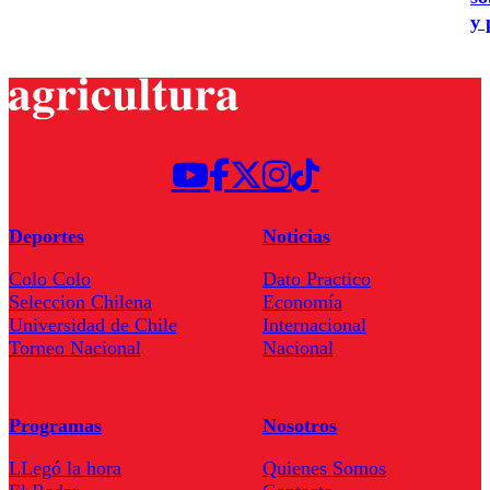
y 
Deportes
Noticias
Colo Colo
Dato Practico
Seleccion Chilena
Economía
Universidad de Chile
Internacional
Torneo Nacional
Nacional
Programas
Nosotros
LLegó la hora
Quienes Somos