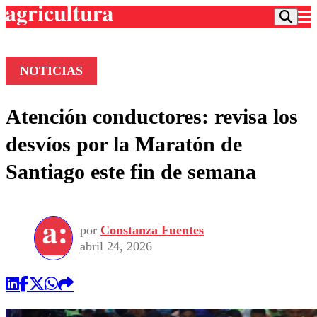
NOTICIAS
Podcast
Atención conductores: revisa los
Frecuencias
Agricultura TV
desvíos por la Maratón de
Deportes
Santiago este fin de semana
Entretención
Colo Colo
Noticias
Motor
Vida Social
Otros Deportes
Dato Practico
Publicaciones en medios
por
Constanza Fuentes
Seleccion Chilena
Economía
Opinión
abril 24, 2026
Torneo Internacional
Internacional
Programas
Torneo Nacional
Nacional
Comercial
Universidad Católica
Política
Universidad de Chile
Sustentabilidad