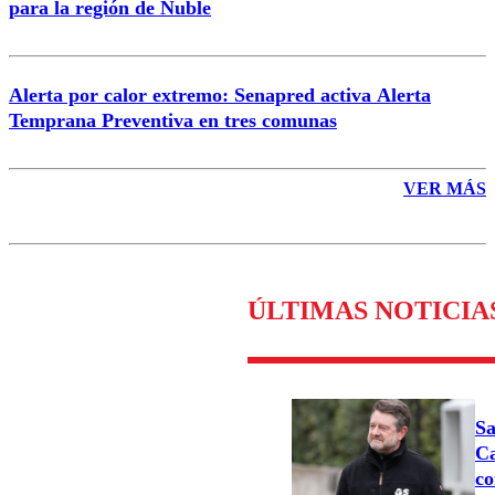
para la región de Ñuble
Alerta por calor extremo: Senapred activa Alerta
Temprana Preventiva en tres comunas
VER MÁS
ÚLTIMAS NOTICIA
Sa
Ca
co