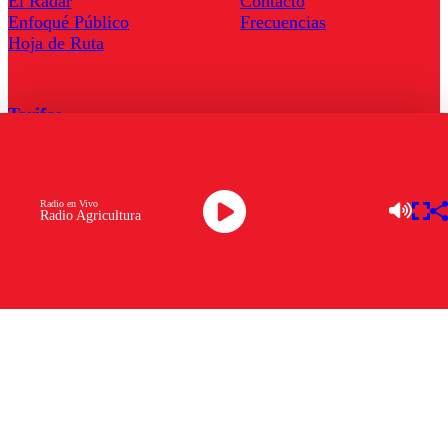
El Radar
Contacto
Enfoqué Público
Frecuencias
Hoja de Ruta
Tarifas
Comercial
Tarifas Servel Radio
Radio en Vivo
Radio Agricultura
Radio en Vivo
TV en Vivo
Descarga la APP