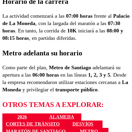
Horario de la carrera
La actividad comenzará a las
07:00 horas
frente al
Palacio
de La Moneda
, con la largada del maratón a las
07:30
horas
. En tanto, la corrida de
10K
iniciará a las
08:00 y
08:15 horas
, en partidas diferidas.
Metro adelanta su horario
Como parte del plan,
Metro de Santiago
adelantará su
apertura a las
06:00 horas
en las líneas
1, 2, 3 y 5
. Desde
la empresa recomendaron utilizar estaciones cercanas a
La
Moneda
y privilegiar el
transporte público
.
OTROS TEMAS A EXPLORAR:
2026
ALAMEDA
CORTES DE TRÁNSITO
DESVÍOS
MARATÓN DE SANTIAGO
METRO