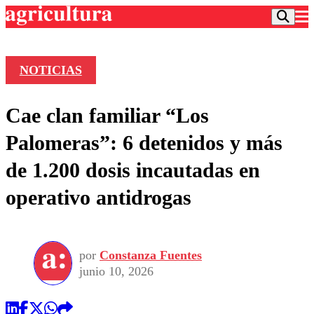
NOTICIAS
Podcast
Cae clan familiar “Los
Frecuencias
Agricultura TV
Palomeras”: 6 detenidos y más
Deportes
de 1.200 dosis incautadas en
Entretención
Colo Colo
Noticias
operativo antidrogas
Motor
Vida Social
Otros Deportes
Dato Practico
Publicaciones en medios
Seleccion Chilena
Economía
Opinión
Torneo Internacional
Internacional
por
Constanza Fuentes
Programas
Torneo Nacional
Nacional
junio 10, 2026
Comercial
Universidad Católica
Política
Universidad de Chile
Sustentabilidad