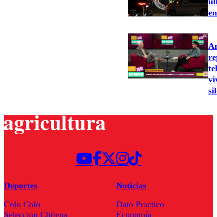
úl
en
An
re
te
vi
si
Deportes
Noticias
Colo Colo
Dato Practico
Seleccion Chilena
Economía