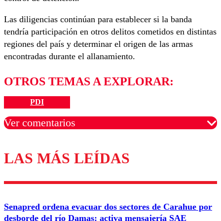
Las diligencias continúan para establecer si la banda
tendría participación en otros delitos cometidos en distintas
regiones del país y determinar el origen de las armas
encontradas durante el allanamiento.
OTROS TEMAS A EXPLORAR:
PDI
Ver comentarios
LAS MÁS LEÍDAS
Los comentarios son moderados para garantizar un
diálogo respetuoso.
Nombre
Senapred ordena evacuar dos sectores de Carahue por
Correo
desborde del río Damas: activa mensajería SAE