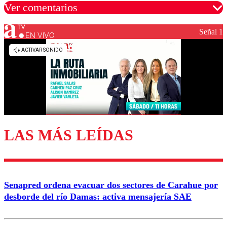
Ver comentarios
Señal 1
EN VIVO
Los comentarios son moderados para garantizar un
diálogo respetuoso.
Nombre
Correo
LAS MÁS LEÍDAS
Enviar comentario
Senapred ordena evacuar dos sectores de Carahue por
desborde del río Damas: activa mensajería SAE