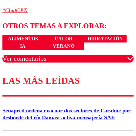
*ChatGPT.
OTROS TEMAS A EXPLORAR:
ALIMENTOS
CALOR
HIDRATACIÓN
IA
VERANO
Ver comentarios
LAS MÁS LEÍDAS
Los comentarios son moderados para garantizar un
diálogo respetuoso.
Nombre
Senapred ordena evacuar dos sectores de Carahue por
Correo
desborde del río Damas: activa mensajería SAE