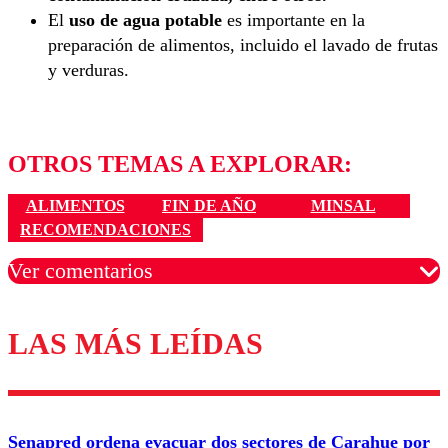
El
uso de agua potable
es importante en la
preparación de alimentos, incluido el lavado de frutas
y verduras.
OTROS TEMAS A EXPLORAR:
ALIMENTOS
FIN DE AÑO
MINSAL
RECOMENDACIONES
Ver comentarios
LAS MÁS LEÍDAS
Los comentarios son moderados para garantizar un
diálogo respetuoso.
Nombre
Senapred ordena evacuar dos sectores de Carahue por
Correo