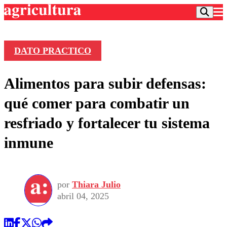
DATO PRACTICO
Podcast
Alimentos para subir defensas:
Frecuencias
Agricultura TV
qué comer para combatir un
Deportes
resfriado y fortalecer tu sistema
Entretención
Colo Colo
Noticias
inmune
Motor
Vida Social
Otros Deportes
Dato Practico
Publicaciones en medios
Seleccion Chilena
Economía
Opinión
Torneo Internacional
Internacional
por
Thiara Julio
Programas
Torneo Nacional
Nacional
abril 04, 2025
Comercial
Universidad Católica
Política
Universidad de Chile
Sustentabilidad