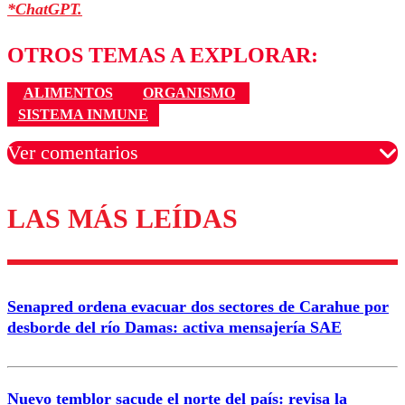
*ChatGPT.
OTROS TEMAS A EXPLORAR:
ALIMENTOS
ORGANISMO
SISTEMA INMUNE
Ver comentarios
LAS MÁS LEÍDAS
Los comentarios son moderados para garantizar un
diálogo respetuoso.
Nombre
Senapred ordena evacuar dos sectores de Carahue por
Correo
desborde del río Damas: activa mensajería SAE
Nuevo temblor sacude el norte del país: revisa la