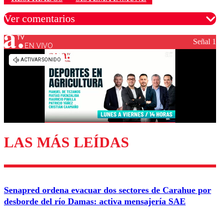
Ver comentarios
Señal 1
EN VIVO
Los comentarios son moderados para garantizar un
diálogo respetuoso.
Nombre
Correo
LAS MÁS LEÍDAS
Enviar comentario
Senapred ordena evacuar dos sectores de Carahue por
desborde del río Damas: activa mensajería SAE