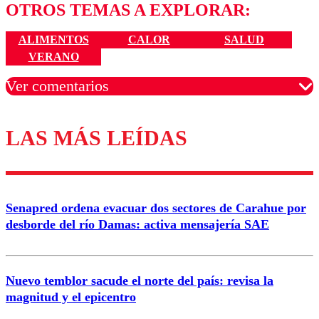
OTROS TEMAS A EXPLORAR:
ALIMENTOS
CALOR
SALUD
VERANO
Ver comentarios
LAS MÁS LEÍDAS
Los comentarios son moderados para garantizar un
diálogo respetuoso.
Nombre
Senapred ordena evacuar dos sectores de Carahue por
Correo
desborde del río Damas: activa mensajería SAE
Nuevo temblor sacude el norte del país: revisa la
magnitud y el epicentro
Enviar comentario