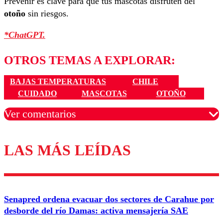
Prevenir es clave para que tus mascotas disfruten del
otoño
sin riesgos.
*ChatGPT.
OTROS TEMAS A EXPLORAR:
BAJAS TEMPERATURAS
CHILE
CUIDADO
MASCOTAS
OTOÑO
Ver comentarios
LAS MÁS LEÍDAS
Los comentarios son moderados para garantizar un
diálogo respetuoso.
Nombre
Senapred ordena evacuar dos sectores de Carahue por
Correo
desborde del río Damas: activa mensajería SAE