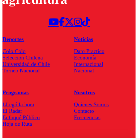
Deportes
Noticias
Colo Colo
Dato Practico
Seleccion Chilena
Economía
Universidad de Chile
Internacional
Torneo Nacional
Nacional
Programas
Nosotros
LLegó la hora
Quienes Somos
El Radar
Contacto
Enfoqué Público
Frecuencias
Hoja de Ruta