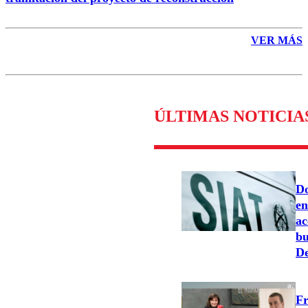
VER MÁS
ÚLTIMAS NOTICIA
Do
en
ac
bu
De
Fr