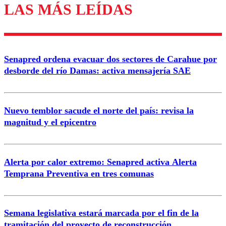
LAS MÁS LEÍDAS
Los comentarios son moderados para garantizar un
diálogo respetuoso.
Nombre
Senapred ordena evacuar dos sectores de Carahue por
Correo
desborde del río Damas: activa mensajería SAE
Nuevo temblor sacude el norte del país: revisa la
magnitud y el epicentro
Enviar comentario
Alerta por calor extremo: Senapred activa Alerta
Temprana Preventiva en tres comunas
Semana legislativa estará marcada por el fin de la
tramitación del proyecto de reconstrucción