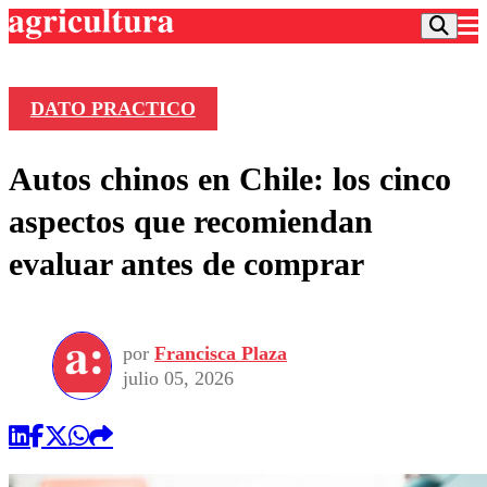
DATO PRACTICO
Podcast
Autos chinos en Chile: los cinco
Frecuencias
Agricultura TV
aspectos que recomiendan
Deportes
evaluar antes de comprar
Entretención
Colo Colo
Noticias
Motor
Vida Social
Otros Deportes
Dato Practico
Publicaciones en medios
por
Francisca Plaza
Seleccion Chilena
Economía
Opinión
julio 05, 2026
Torneo Internacional
Internacional
Programas
Torneo Nacional
Nacional
Comercial
Universidad Católica
Política
Universidad de Chile
Sustentabilidad