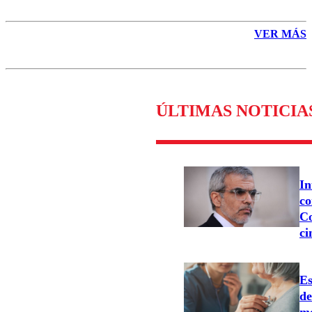
VER MÁS
ÚLTIMAS NOTICIA
In
co
Co
ci
Es
d