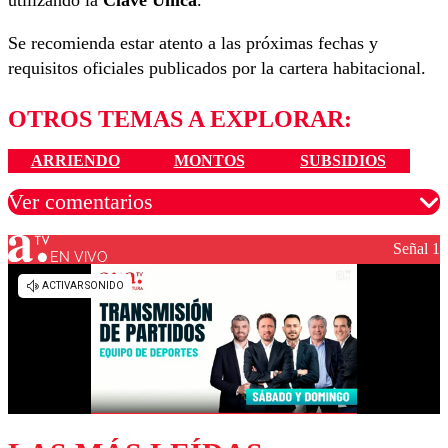
Se recomienda estar atento a las próximas fechas y
requisitos oficiales publicados por la cartera habitacional.
OTROS TEMAS A EXPLORAR:
ARRIENDO
MONTOS
SUBSIDIOS
Ver comentarios
Señal 1
EN VIVO
Los comentarios son moderados para garantizar un
diálogo respetuoso.
Nombre
Correo