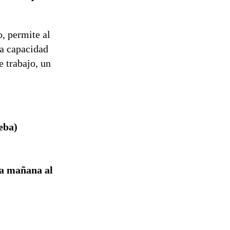
, permite al
la capacidad
 trabajo, un
eba)
la mañana al