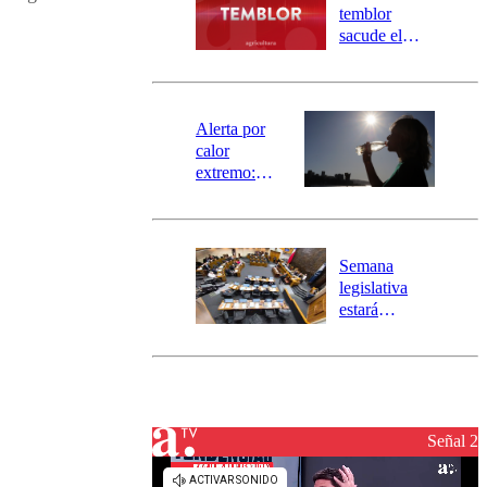
activa
temblor
mensajería
sacude el
SAE
norte del país:
revisa la
magnitud y el
epicentro
Alerta por
calor
extremo:
Senapred
activa Alerta
Temprana
Preventiva en
Semana
tres comunas
legislativa
estará
marcada por
el fin de la
tramitación
del proyecto
de
reconstrucción
Señal 2