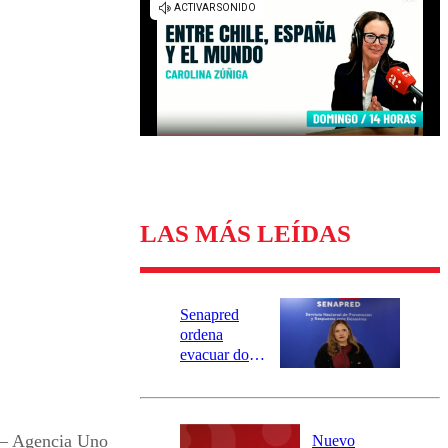
Universidad Católica
Política
Universidad de Chile
Sustentabilidad
LAS MÁS LEÍDAS
Senapred
ordena
evacuar dos
sectores de
Carahue por
desborde del
río Damas:
 – Agencia Uno
Nuevo