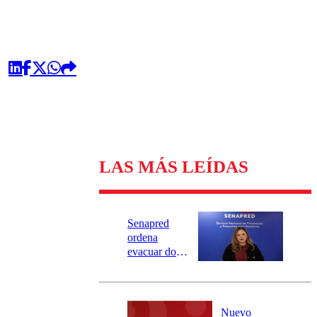
LAS MÁS LEÍDAS
Senapred
ordena
evacuar dos
sectores de
Carahue por
desborde del
río Damas:
Nuevo