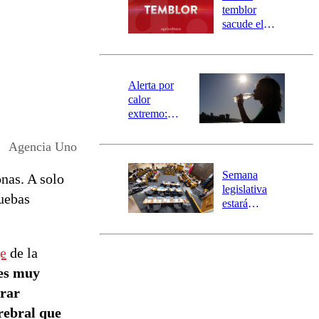
activa
temblor
mensajería
sacude el
SAE
norte del país:
revisa la
magnitud y el
epicentro
Alerta por
calor
extremo:
Senapred
activa Alerta
Agencia Uno
Temprana
Preventiva en
Semana
nas. A solo
tres comunas
legislativa
ruebas
estará
marcada por
el fin de la
tramitación
e
de la
del proyecto
es muy
de
reconstrucción
erar
rebral que