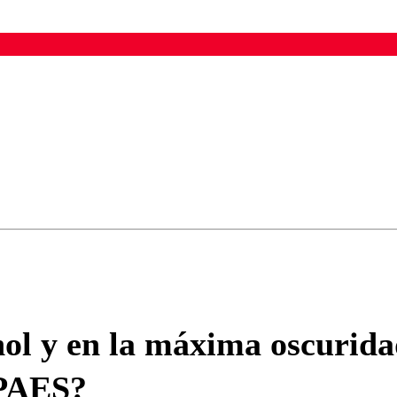
ados para garantizar un diálogo respetuoso.
Correo
Enviar c
ohol y en la máxima oscuri
 PAES?