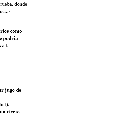
prueba, donde
uctas
erlos como
e podría
 a la
er jugo de
ist).
un cierto