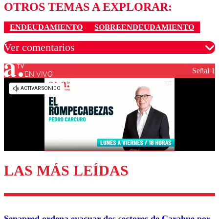
OTROS TEMAS A EXPLORAR:
ENDEUDAMIENTO
SOBREENDEUDAMIENTO
Ver comentarios
Señal 1
EN VIVO
Los comentarios son moderados para garantizar un
diálogo respetuoso.
Nombre
Correo
LAS MÁS LEÍDAS
Enviar comentario
Senapred ordena evacuar dos sectores de Carahue por