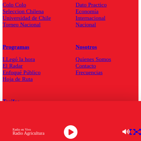
Colo Colo
Dato Practico
Seleccion Chilena
Economía
Universidad de Chile
Internacional
Torneo Nacional
Nacional
Programas
Nosotros
LLegó la hora
Quienes Somos
El Radar
Contacto
Enfoqué Público
Frecuencias
Hoja de Ruta
Tarifas
Comercial
Tarifas Servel Radio
Radio en Vivo
Radio Agricultura