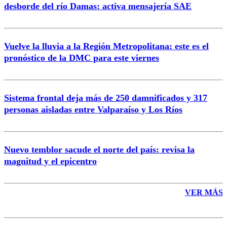
desborde del río Damas: activa mensajería SAE
Vuelve la lluvia a la Región Metropolitana: este es el
pronóstico de la DMC para este viernes
Enviar comentario
Sistema frontal deja más de 250 damnificados y 317
personas aisladas entre Valparaíso y Los Ríos
Nuevo temblor sacude el norte del país: revisa la
magnitud y el epicentro
VER MÁS