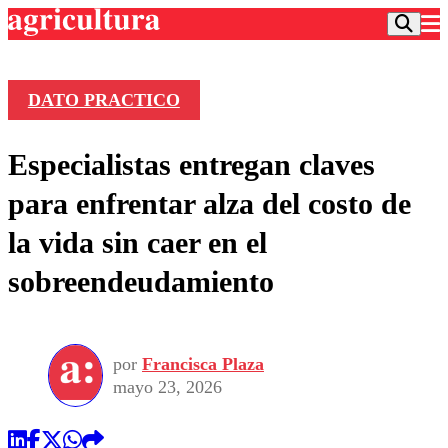
DATO PRACTICO
Podcast
Especialistas entregan claves
Frecuencias
Agricultura TV
para enfrentar alza del costo de
Deportes
la vida sin caer en el
Entretención
Colo Colo
Noticias
sobreendeudamiento
Motor
Vida Social
Otros Deportes
Dato Practico
Publicaciones en medios
Seleccion Chilena
Economía
Opinión
Torneo Internacional
Internacional
por
Francisca Plaza
Programas
Torneo Nacional
Nacional
mayo 23, 2026
Comercial
Universidad Católica
Política
Universidad de Chile
Sustentabilidad