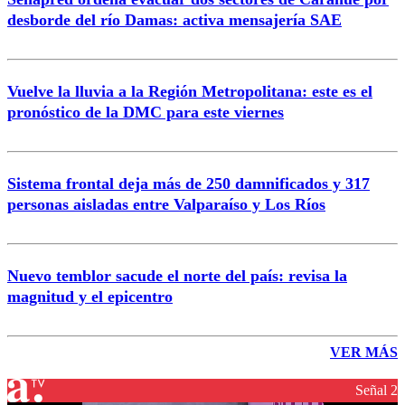
desborde del río Damas: activa mensajería SAE
Vuelve la lluvia a la Región Metropolitana: este es el
pronóstico de la DMC para este viernes
Sistema frontal deja más de 250 damnificados y 317
personas aisladas entre Valparaíso y Los Ríos
Nuevo temblor sacude el norte del país: revisa la
magnitud y el epicentro
VER MÁS
Señal 2