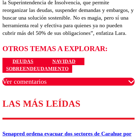
la Superintendencia de Insolvencia, que permite
reorganizar las deudas, suspender demandas y embargos, y
buscar una solución sostenible. No es magia, pero sí una
herramienta real y efectiva para quienes ya no pueden
cubrir más del 50% de sus obligaciones”, enfatiza Lara.
OTROS TEMAS A EXPLORAR:
DEUDAS
NAVIDAD
SOBREENDEUDAMIENTO
Ver comentarios
LAS MÁS LEÍDAS
Los comentarios son moderados para garantizar un
diálogo respetuoso.
Nombre
Senapred ordena evacuar dos sectores de Carahue por
Correo