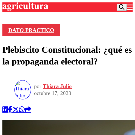
DATO PRACTICO
Podcast
Plebiscito Constitucional: ¿qué es
Frecuencias
Agricultura TV
la propaganda electoral?
Deportes
Entretención
Colo Colo
Noticias
Motor
por
Thiara Julio
Vida Social
Otros Deportes
Dato Practico
octubre 17, 2023
Publicaciones en medios
Seleccion Chilena
Economía
Opinión
Torneo Internacional
Internacional
Programas
Torneo Nacional
Nacional
Comercial
Universidad Católica
Política
Universidad de Chile
Sustentabilidad