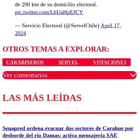
de 200 km de su domicilio electoral.
pic.twitter.com/LbUaHpEJCY
— Servicio Electoral (@ServelChile)
April 17,
2024
OTROS TEMAS A EXPLORAR:
CARABINEROS
SERVEL
VOTACIONES
Ver comentarios
LAS MÁS LEÍDAS
Los comentarios son moderados para garantizar un
diálogo respetuoso.
Nombre
Senapred ordena evacuar dos sectores de Carahue por
Correo
desborde del río Damas: activa mensajería SAE