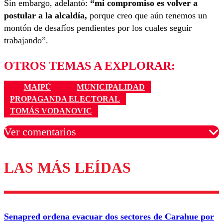
Sin embargo, adelantó:
“mi compromiso es volver a
postular a la alcaldía,
porque creo que aún tenemos un
montón de desafíos pendientes por los cuales seguir
trabajando”.
OTROS TEMAS A EXPLORAR:
MAIPÚ
MUNICIPALIDAD
PROPAGANDA ELECTORAL
TOMÁS VODANOVIC
Ver comentarios
LAS MÁS LEÍDAS
Los comentarios son moderados para garantizar un
diálogo respetuoso.
Nombre
Senapred ordena evacuar dos sectores de Carahue por
Correo