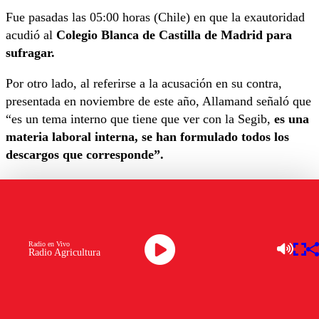
Fue pasadas las 05:00 horas (Chile) en que la exautoridad
acudió al
Colegio Blanca de Castilla de Madrid para
sufragar.
Por otro lado, al referirse a la acusación en su contra,
presentada en noviembre de este año, Allamand señaló que
“es un tema interno que tiene que ver con la Segib,
es una
materia laboral interna, se han formulado todos los
descargos que corresponde”.
“Se trata de una acusación
sin ningún fundamento”,
agregó.
La denuncia guarda relación con un despido injustificado
Radio en Vivo
por parte del abogado Carlos Gómez, quien
se
Radio Agricultura
desempeñaba en la Secretaría General Iberoamericana
(Segib).