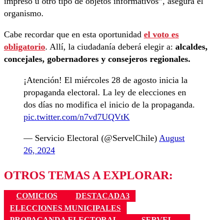
impreso u otro tipo de objetos informativos”, asegura el
organismo.
Cabe recordar que en esta oportunidad
el voto es
obligatorio
. Allí, la ciudadanía deberá elegir a:
alcaldes,
concejales, gobernadores y consejeros regionales.
¡Atención! El miércoles 28 de agosto inicia la
propaganda electoral. La ley de elecciones en
dos días no modifica el inicio de la propaganda.
pic.twitter.com/n7vd7UQVtK
— Servicio Electoral (@ServelChile)
August
26, 2024
OTROS TEMAS A EXPLORAR:
COMICIOS
DESTACADA3
ELECCIONES MUNICIPALES
PROPAGANDA ELECTORAL
SERVEL