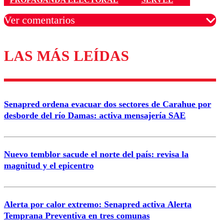
Ver comentarios
LAS MÁS LEÍDAS
Los comentarios son moderados para garantizar un
diálogo respetuoso.
Nombre
Senapred ordena evacuar dos sectores de Carahue por
Correo
desborde del río Damas: activa mensajería SAE
Nuevo temblor sacude el norte del país: revisa la
magnitud y el epicentro
Enviar comentario
Alerta por calor extremo: Senapred activa Alerta
Temprana Preventiva en tres comunas