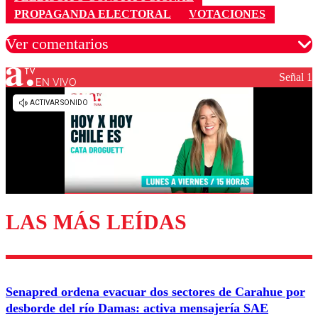
PROPAGANDA ELECTORAL
VOTACIONES
Ver comentarios
Señal 1
EN VIVO
Los comentarios son moderados para garantizar un
diálogo respetuoso.
Nombre
Correo
LAS MÁS LEÍDAS
Enviar comentario
Senapred ordena evacuar dos sectores de Carahue por
desborde del río Damas: activa mensajería SAE