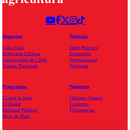
Deportes
Noticias
Colo Colo
Dato Practico
Seleccion Chilena
Economía
Universidad de Chile
Internacional
Torneo Nacional
Nacional
Programas
Nosotros
LLegó la hora
Quienes Somos
El Radar
Contacto
Enfoqué Público
Frecuencias
Hoja de Ruta