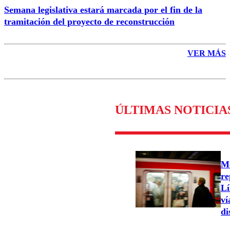
Semana legislativa estará marcada por el fin de la
tramitación del proyecto de reconstrucción
VER MÁS
ÚLTIMAS NOTICIA
Me
re
Lí
ví
di