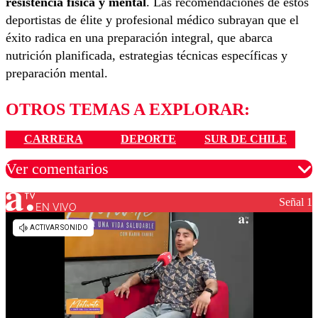
resistencia física y mental
. Las recomendaciones de estos
deportistas de élite y profesional médico subrayan que el
éxito radica en una preparación integral, que abarca
nutrición planificada, estrategias técnicas específicas y
preparación mental.
OTROS TEMAS A EXPLORAR:
CARRERA
DEPORTE
SUR DE CHILE
Ver comentarios
Señal 1
EN VIVO
Los comentarios son moderados para garantizar un
diálogo respetuoso.
Nombre
Correo