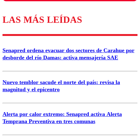
LAS MÁS LEÍDAS
Los comentarios son moderados para garantizar un
diálogo respetuoso.
Nombre
Senapred ordena evacuar dos sectores de Carahue por
Correo
desborde del río Damas: activa mensajería SAE
Nuevo temblor sacude el norte del país: revisa la
magnitud y el epicentro
Enviar comentario
Alerta por calor extremo: Senapred activa Alerta
Temprana Preventiva en tres comunas