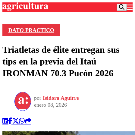
DATO PRACTICO
Podcast
Triatletas de élite entregan sus
Frecuencias
Agricultura TV
tips en la previa del Itaú
Deportes
IRONMAN 70.3 Pucón 2026
Entretención
Colo Colo
Noticias
Motor
Vida Social
Otros Deportes
Dato Practico
Publicaciones en medios
por
Isidora Aguirre
Seleccion Chilena
Economía
Opinión
enero 08, 2026
Torneo Internacional
Internacional
Programas
Torneo Nacional
Nacional
Comercial
Universidad Católica
Política
Universidad de Chile
Sustentabilidad