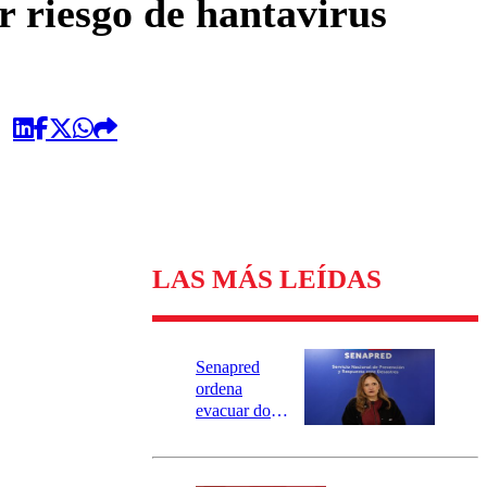
r riesgo de hantavirus
LAS MÁS LEÍDAS
Senapred
ordena
evacuar dos
sectores de
Carahue por
desborde del