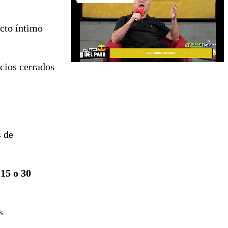
cto íntimo
cios cerrados
s de
s
15 o 30
s