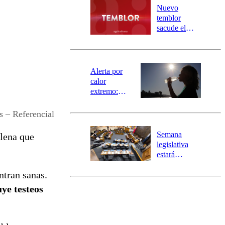
río Damas:
Nuevo
activa
temblor
mensajería
sacude el
SAE
norte del país:
revisa la
magnitud y el
epicentro
Alerta por
calor
extremo:
Senapred
activa Alerta
s – Referencial
Temprana
Preventiva en
Semana
ilena que
tres comunas
legislativa
estará
marcada por
ntran sanas.
el fin de la
tramitación
ye testeos
del proyecto
de
reconstrucción