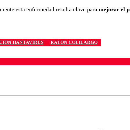
mente esta enfermedad resulta clave para
mejorar el p
CIÓN HANTAVIRUS
RATÓN COLILARGO
ados para garantizar un diálogo respetuoso.
Correo
Enviar c