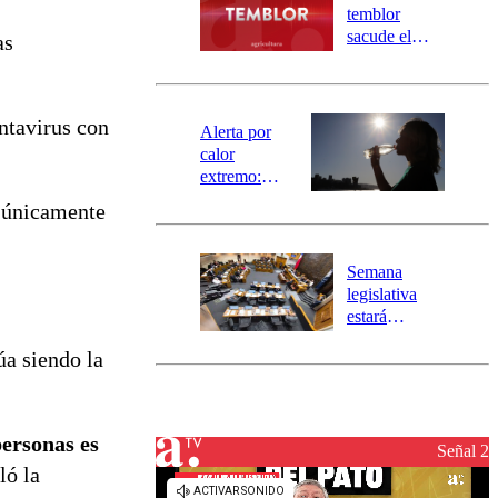
activa
temblor
mensajería
sacude el
as
SAE
norte del país:
revisa la
magnitud y el
ntavirus con
epicentro
Alerta por
calor
extremo:
Senapred
 únicamente
activa Alerta
Temprana
Preventiva en
Semana
tres comunas
legislativa
estará
marcada por
úa siendo la
el fin de la
tramitación
del proyecto
de
personas es
reconstrucción
Señal 2
ló la