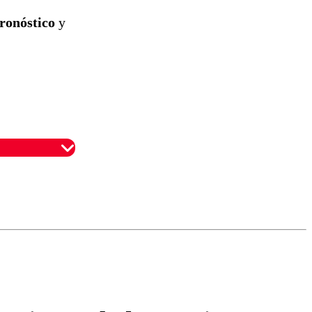
ronóstico
y
omentario