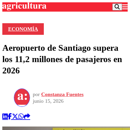
ECONOMÍA
Podcast
Aeropuerto de Santiago supera
Frecuencias
Agricultura TV
los 11,2 millones de pasajeros en
Deportes
2026
Entretención
Colo Colo
Noticias
Motor
Vida Social
Otros Deportes
Dato Practico
Publicaciones en medios
por
Constanza Fuentes
Seleccion Chilena
Economía
Opinión
junio 15, 2026
Torneo Internacional
Internacional
Programas
Torneo Nacional
Nacional
Comercial
Universidad Católica
Política
Universidad de Chile
Sustentabilidad