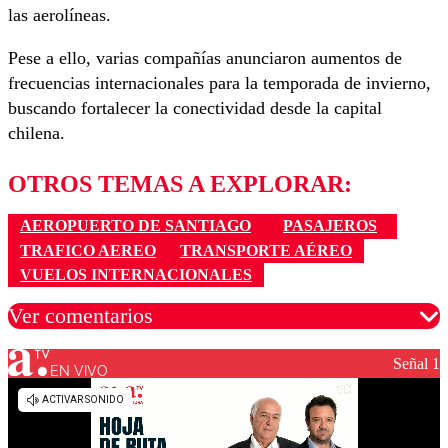
las aerolíneas.
Pese a ello, varias compañías anunciaron aumentos de
frecuencias internacionales para la temporada de invierno,
buscando fortalecer la conectividad desde la capital
chilena.
OTROS TEMAS A EXPLORAR:
AEROPUERTO DE SANTIAGO
PASAJEROS
TRAFICO AEREO
TRANSPORTE AÉREO
VUELOS INTERNACIONALES
Ver comentarios
Señal 1
EN VIVO
Los comentarios son moderados para garantizar un
diálogo respetuoso.
Nombre