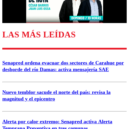
Correo
LAS MÁS LEÍDAS
Enviar comentario
Senapred ordena evacuar dos sectores de Carahue por
desborde del río Damas: activa mensajería SAE
Nuevo temblor sacude el norte del país: revisa la
magnitud y el epicentro
Alerta por calor extremo: Senapred activa Alerta
Temprana Preventiva en tres comunas