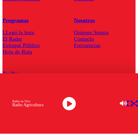
Programas
Nosotros
LLegó la hora
Quienes Somos
El Radar
Contacto
Enfoqué Público
Frecuencias
Hoja de Ruta
Tarifas
Comercial
Tarifas Servel Radio
Radio en Vivo
Radio Agricultura
Radio en Vivo
TV en Vivo
Descarga la APP