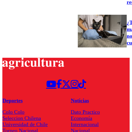
re
¿T
ma
no
cu
Deportes
Noticias
Colo Colo
Dato Practico
Seleccion Chilena
Economía
Universidad de Chile
Internacional
Torneo Nacional
Nacional