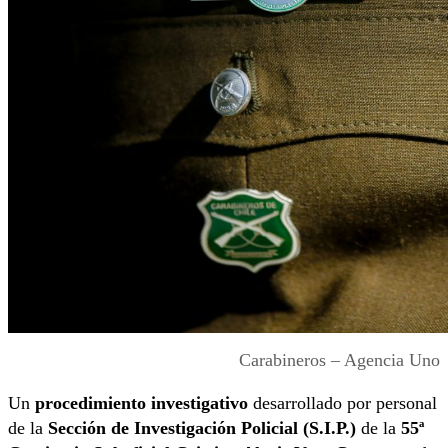
Carabineros – Agencia Uno
Un
procedimiento investigativo
desarrollado por personal
de la
Sección de Investigación Policial (S.I.P.)
de la
55ª