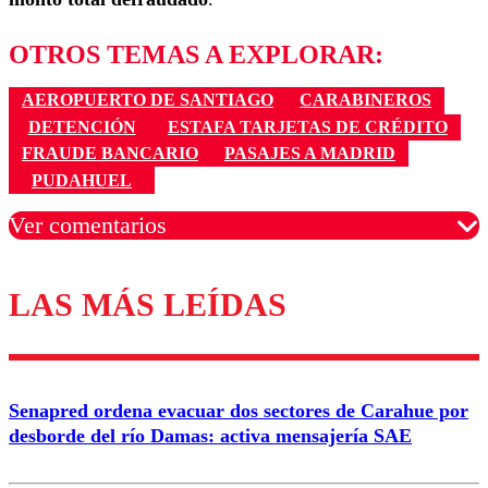
OTROS TEMAS A EXPLORAR:
AEROPUERTO DE SANTIAGO
CARABINEROS
DETENCIÓN
ESTAFA TARJETAS DE CRÉDITO
FRAUDE BANCARIO
PASAJES A MADRID
PUDAHUEL
Ver comentarios
LAS MÁS LEÍDAS
Los comentarios son moderados para garantizar un
diálogo respetuoso.
Nombre
Senapred ordena evacuar dos sectores de Carahue por
Correo
desborde del río Damas: activa mensajería SAE