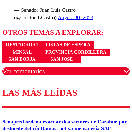
— Senador Juan Luis Castro
(@DoctorJLCastro)
August 30, 2024
OTROS TEMAS A EXPLORAR:
DESTACADA1
LISTAS DE ESPERA
MINSAL
PROVINCIA CORDILLERA
SAN BORJA
SAN JOSE
Ver comentarios
LAS MÁS LEÍDAS
Los comentarios son moderados para garantizar un
diálogo respetuoso.
Nombre
Senapred ordena evacuar dos sectores de Carahue por
Correo
desborde del río Damas: activa mensajería SAE