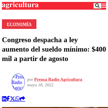
ECONOMÍA
Podcast
Congreso despacha a ley
Frecuencias
Agricultura TV
aumento del sueldo mínimo: $400
Deportes
mil a partir de agosto
Entretención
Colo Colo
Noticias
Motor
Vida Social
Otros Deportes
Dato Practico
Publicaciones en medios
por
Prensa Radio Agricultura
Seleccion Chilena
Economía
Opinión
mayo 18, 2022
Torneo Internacional
Internacional
Programas
Torneo Nacional
Nacional
Comercial
Universidad Católica
Política
Universidad de Chile
Sustentabilidad