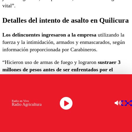
vital”.
Detalles del intento de asalto en Quilicura
Los delincuentes ingresaron a la empresa
utilizando la
fuerza y la intimidación, armados y enmascarados, según
información proporcionada por Carabineros.
“Hicieron uso de armas de fuego y lograron
sustraer 3
millones de pesos antes de ser enfrentados por el
coronel en retiro”
, detalló Villanueva. Aunque
consiguieron huir, el actuar del jefe de seguridad evitó que
el robo fuera más grave.
Radio en Vivo
Los asaltantes se movilizaban en tres vehículos
, dos de
Radio Agricultura
los cuales ya se encontró por Carabineros.
Las autoridades continúan buscando a
los seis
delincuentes que lograron escapar.