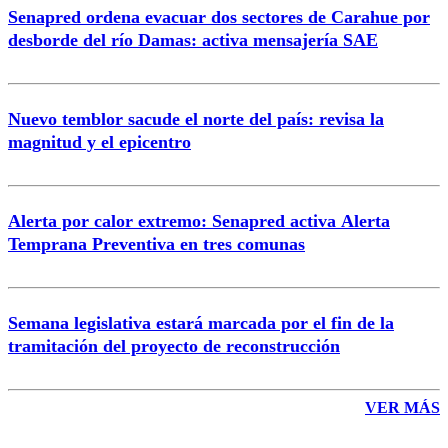
Senapred ordena evacuar dos sectores de Carahue por
Correo
desborde del río Damas: activa mensajería SAE
Nuevo temblor sacude el norte del país: revisa la
magnitud y el epicentro
Enviar comentario
Alerta por calor extremo: Senapred activa Alerta
Temprana Preventiva en tres comunas
Semana legislativa estará marcada por el fin de la
tramitación del proyecto de reconstrucción
VER MÁS