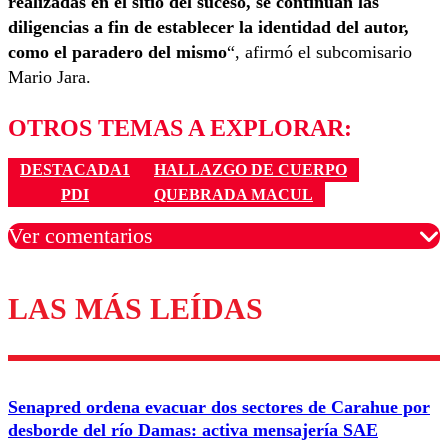
realizadas en el sitio del suceso, se continúan las
diligencias a fin de establecer la identidad del autor,
como el paradero del mismo
“, afirmó el subcomisario
Mario Jara.
OTROS TEMAS A EXPLORAR:
DESTACADA1
HALLAZGO DE CUERPO
PDI
QUEBRADA MACUL
Ver comentarios
LAS MÁS LEÍDAS
Los comentarios son moderados para garantizar un
diálogo respetuoso.
Nombre
Senapred ordena evacuar dos sectores de Carahue por
Correo
desborde del río Damas: activa mensajería SAE