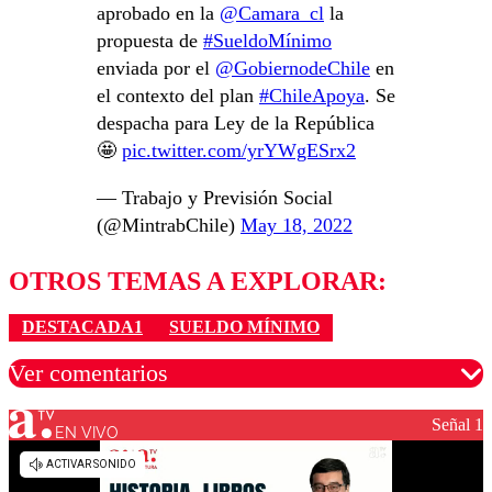
aprobado en la
@Camara_cl
la
propuesta de
#SueldoMínimo
enviada por el
@GobiernodeChile
en
el contexto del plan
#ChileApoya
. Se
despacha para Ley de la República
🤩
pic.twitter.com/yrYWgESrx2
— Trabajo y Previsión Social
(@MintrabChile)
May 18, 2022
OTROS TEMAS A EXPLORAR:
DESTACADA1
SUELDO MÍNIMO
Ver comentarios
Señal 1
EN VIVO
Los comentarios son moderados para garantizar un
diálogo respetuoso.