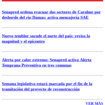
Senapred ordena evacuar dos sectores de Carahue por
Correo
desborde del río Damas: activa mensajería SAE
Nuevo temblor sacude el norte del país: revisa la
magnitud y el epicentro
Enviar comentario
Alerta por calor extremo: Senapred activa Alerta
Temprana Preventiva en tres comunas
Semana legislativa estará marcada por el fin de la
tramitación del proyecto de reconstrucción
VER MÁS