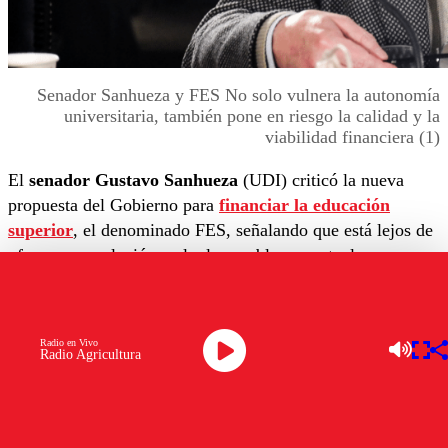
Senador Sanhueza y FES No solo vulnera la autonomía
universitaria, también pone en riesgo la calidad y la
viabilidad financiera (1)
El
senador Gustavo Sanhueza
(UDI) criticó la nueva
propuesta del Gobierno para
financiar la educación
superior
, el denominado FES, señalando que está lejos de
ofrecer una solución real a los problemas actuales.
“Este nuevo proyecto, que busca reemplazar al
CAE, no
es más que un impuesto encubierto al capital humano
,
Radio en Vivo
disfrazado de apoyo, pero que en realidad impone una
Radio Agricultura
carga adicional sobre los graduados”, afirmó el legislador,
refiriéndose a las implicaciones de esta iniciativa que está
generando controversia en el país.