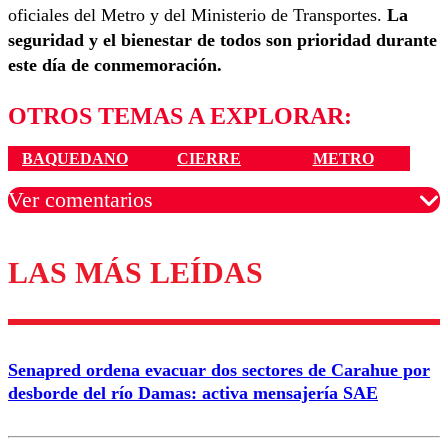
oficiales del Metro y del Ministerio de Transportes.
La
seguridad y el bienestar de todos son prioridad durante
este día de conmemoración.
OTROS TEMAS A EXPLORAR:
BAQUEDANO
CIERRE
METRO
Ver comentarios
LAS MÁS LEÍDAS
Los comentarios son moderados para garantizar un
diálogo respetuoso.
Nombre
Senapred ordena evacuar dos sectores de Carahue por
Correo
desborde del río Damas: activa mensajería SAE