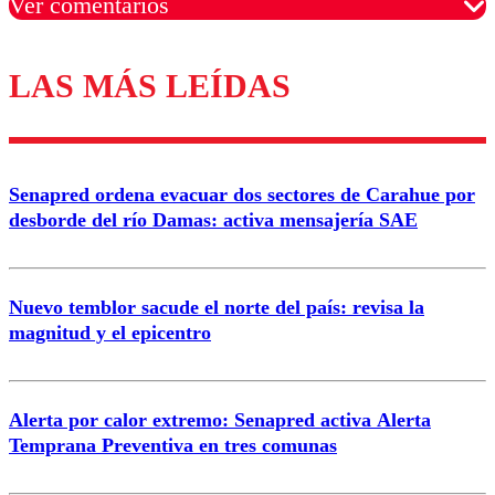
Ver comentarios
LAS MÁS LEÍDAS
Los comentarios son moderados para garantizar un
diálogo respetuoso.
Nombre
Senapred ordena evacuar dos sectores de Carahue por
Correo
desborde del río Damas: activa mensajería SAE
Nuevo temblor sacude el norte del país: revisa la
magnitud y el epicentro
Enviar comentario
Alerta por calor extremo: Senapred activa Alerta
Temprana Preventiva en tres comunas