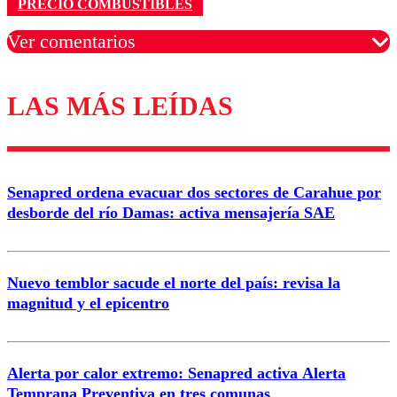
PRECIO COMBUSTIBLES
Ver comentarios
LAS MÁS LEÍDAS
Los comentarios son moderados para garantizar un
diálogo respetuoso.
Nombre
Senapred ordena evacuar dos sectores de Carahue por
Correo
desborde del río Damas: activa mensajería SAE
Nuevo temblor sacude el norte del país: revisa la
magnitud y el epicentro
Enviar comentario
Alerta por calor extremo: Senapred activa Alerta
Temprana Preventiva en tres comunas