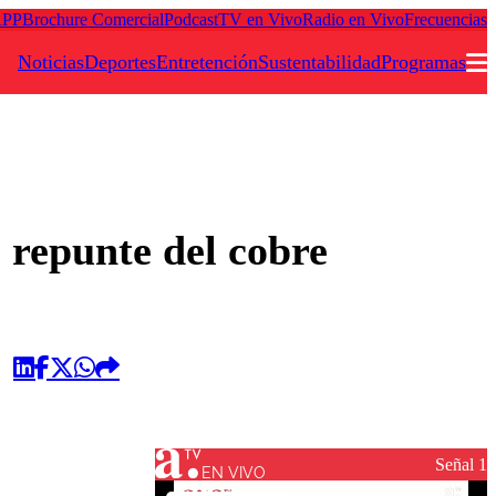
APP
Brochure Comercial
Podcast
TV en Vivo
Radio en Vivo
Frecuencias
Noticias
Deportes
Entretención
Sustentabilidad
Programas
Podcast
Frecuencias
 repunte del cobre
Agricultura TV
Deportes
Entretención
Colo Colo
Noticias
Motor
Vida Social
Otros Deportes
Dato Practico
Publicaciones en medios
Seleccion Chilena
Economía
Opinión
Torneo Internacional
Internacional
Programas
Señal 1
Torneo Nacional
Nacional
EN VIVO
Comercial