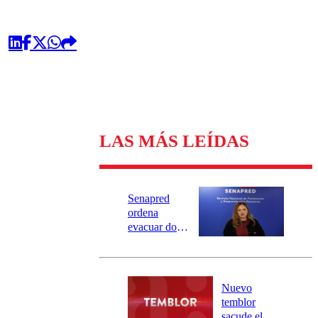
LAS MÁS LEÍDAS
Senapred
ordena
evacuar dos
sectores de
Carahue por
desborde del
río Damas:
Nuevo
activa
temblor
mensajería
sacude el