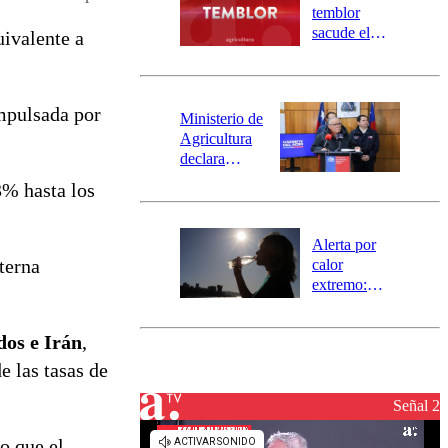
activa
temblor
mensajería
sacude el
uivalente a
SAE
norte del país:
revisa la
magnitud y el
impulsada por
epicentro
Ministerio de
Agricultura
declara
emergencia
3% hasta los
agrícola para
la región de
Ñuble
Alerta por
terna
calor
extremo:
Senapred
activa Alerta
dos e Irán
,
Temprana
Preventiva en
e las tasas de
tres comunas
Señal 2
o que el