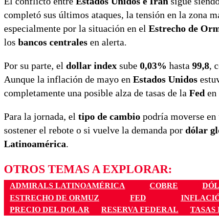
El conflicto entre
Estados Unidos e Irán
sigue siendo
completó sus últimos ataques, la tensión en la zona ma
especialmente por la situación en el
Estrecho de Or
los
bancos centrales
en alerta.
Por su parte, el
dollar index
sube
0,03%
hasta
99,8
, 
Aunque la inflación de mayo en
Estados Unidos
estuv
completamente una posible alza de tasas de la
Fed
en 
Para la jornada, el
tipo de cambio
podría moverse en 
sostener el rebote o si vuelve la demanda por
dólar g
Latinoamérica
.
OTROS TEMAS A EXPLORAR:
ADMIRALS LATINOAMÉRICA
COBRE
DÓL
ESTRECHO DE ORMUZ
FED
INFLACI
PRECIO DEL DOLAR
RESERVA FEDERAL
TASAS 