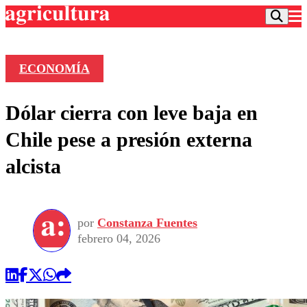
ECONOMÍA
Podcast
Dólar cierra con leve baja en
Frecuencias
Agricultura TV
Chile pese a presión externa
Deportes
alcista
Entretención
Colo Colo
Noticias
Motor
Vida Social
Otros Deportes
Dato Practico
Publicaciones en medios
por
Constanza Fuentes
Seleccion Chilena
Economía
Opinión
febrero 04, 2026
Torneo Internacional
Internacional
Programas
Torneo Nacional
Nacional
Comercial
Universidad Católica
Política
Universidad de Chile
Sustentabilidad