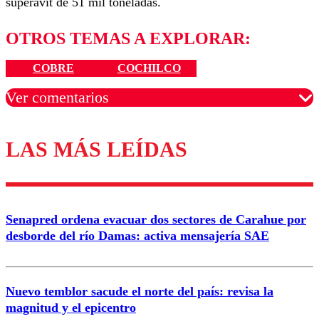
superávit de 51 mil toneladas.
OTROS TEMAS A EXPLORAR:
COBRE
COCHILCO
Ver comentarios
LAS MÁS LEÍDAS
Los comentarios son moderados para garantizar un
diálogo respetuoso.
Nombre
Senapred ordena evacuar dos sectores de Carahue por
Correo
desborde del río Damas: activa mensajería SAE
Nuevo temblor sacude el norte del país: revisa la
magnitud y el epicentro
Enviar comentario