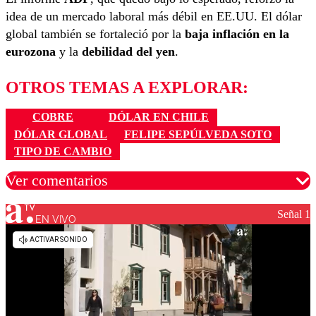
idea de un mercado laboral más débil en EE.UU. El dólar
global también se fortaleció por la
baja inflación en la
eurozona
y la
debilidad del yen
.
OTROS TEMAS A EXPLORAR:
COBRE
DÓLAR EN CHILE
DÓLAR GLOBAL
FELIPE SEPÚLVEDA SOTO
TIPO DE CAMBIO
Ver comentarios
Señal 1
EN VIVO
Los comentarios son moderados para garantizar un
diálogo respetuoso.
Nombre
Correo