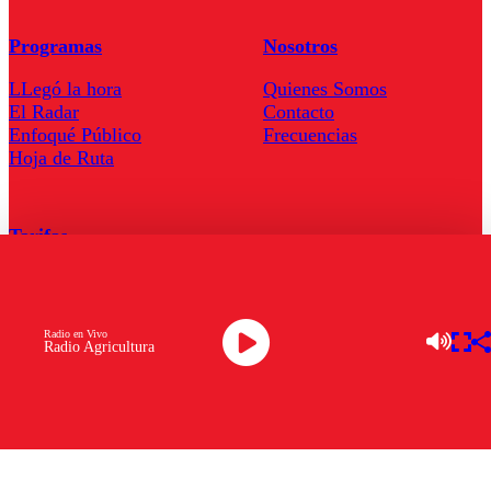
Programas
Nosotros
LLegó la hora
Quienes Somos
El Radar
Contacto
Enfoqué Público
Frecuencias
Hoja de Ruta
Tarifas
Comercial
Tarifas Servel Radio
Radio en Vivo
Radio Agricultura
Radio en Vivo
TV en Vivo
Descarga la APP