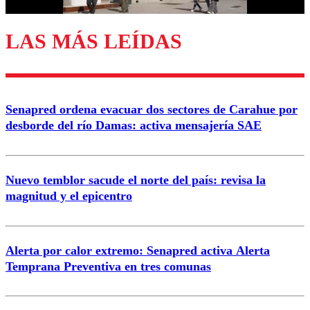
LAS MÁS LEÍDAS
Enviar comentario
Senapred ordena evacuar dos sectores de Carahue por
desborde del río Damas: activa mensajería SAE
Nuevo temblor sacude el norte del país: revisa la
magnitud y el epicentro
Alerta por calor extremo: Senapred activa Alerta
Temprana Preventiva en tres comunas