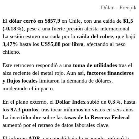
Dólar – Freepik
El
dólar cerró en $857,9
en Chile, con una caída de
$1,5
(-0,18%)
, pese a una fuerte presión alcista internacional.
La sesión estuvo marcada por la
caída del cobre
, que bajó
3,47%
hasta los
US$5,88 por libra
, afectando al peso
chileno.
Este retroceso respondió a una
toma de utilidades
tras el
alza reciente del metal rojo. Aun así,
factores financieros
y flujos locales
limitaron la demanda de dólares,
moderando el impacto.
En el plano externo, el
Dollar Index
subió un
0,3%
, hasta
los
97,3 puntos
, tras tocar mínimos no vistos en seis años.
La incertidumbre sobre las
tasas de la Reserva Federal
aumentó por el retraso de datos laborales clave.
El informe
ADP
, que quedó bajo lo esperado, reforzó la