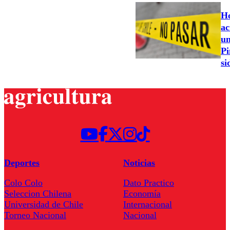
Ho
ac
un
Pi
si
Deportes
Noticias
Colo Colo
Dato Practico
Seleccion Chilena
Economía
Universidad de Chile
Internacional
Torneo Nacional
Nacional