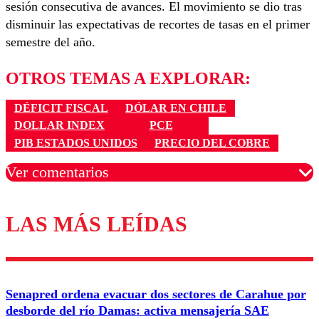
sesión consecutiva de avances. El movimiento se dio tras
disminuir las expectativas de recortes de tasas en el primer
semestre del año.
OTROS TEMAS A EXPLORAR:
DÉFICIT FISCAL
DÓLAR EN CHILE
DOLLAR INDEX
PCE
PIB ESTADOS UNIDOS
PRECIO DEL COBRE
Ver comentarios
LAS MÁS LEÍDAS
Los comentarios son moderados para garantizar un
diálogo respetuoso.
Nombre
Senapred ordena evacuar dos sectores de Carahue por
Correo
desborde del río Damas: activa mensajería SAE