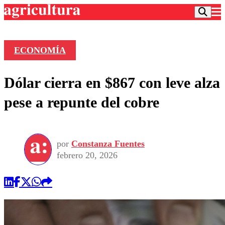
ECONOMÍA
Podcast
Dólar cierra en $867 con leve alza
Frecuencias
Agricultura TV
pese a repunte del cobre
Deportes
Entretención
Colo Colo
Noticias
Motor
por
Constanza Fuentes
Vida Social
Otros Deportes
Dato Practico
febrero 20, 2026
Publicaciones en medios
Seleccion Chilena
Economía
Opinión
Torneo Internacional
Internacional
Programas
Torneo Nacional
Nacional
Comercial
Universidad Católica
Política
Universidad de Chile
Sustentabilidad