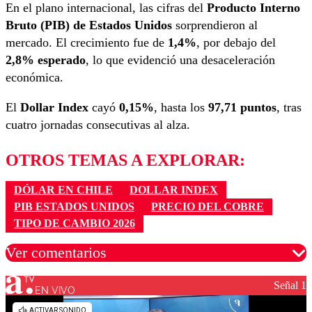
En el plano internacional, las cifras del
Producto Interno
Bruto (PIB) de Estados Unidos
sorprendieron al
mercado. El crecimiento fue de
1,4%
, por debajo del
2,8% esperado
, lo que evidenció una desaceleración
económica.
El
Dollar Index
cayó
0,15%
, hasta los
97,71 puntos
, tras
cuatro jornadas consecutivas al alza.
OTROS TEMAS A EXPLORAR:
DÓLAR EN CHILE
DOLLAR INDEX
PIB ESTADOS UNIDOS
PRECIO DEL COBRE
TIPO DE CAMBIO 2026
Ver comentarios
Señal 1
EN VIVO
Los comentarios son moderados para garantizar un
diálogo respetuoso.