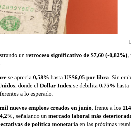
strando un
retroceso significativo de $7,60 (-0,82%)
,
.
bre
se aprecia
0,58%
hasta
US$6,05 por libra
. Sin emb
Unidos
, donde el
Dollar Index
se debilita
0,75%
hasta
erentes a lo esperado.
 mil nuevos empleos creados en junio
, frente a los
114
4,2%
, señalando un
mercado laboral más deteriorad
ectativas de política monetaria
en las próximas reuni