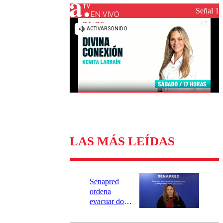
Universidad Católica
Política
Señal 1
Universidad de Chile
Sustentabilidad
EN VIVO
LAS MÁS LEÍDAS
Senapred
ordena
evacuar dos
sectores de
Carahue por