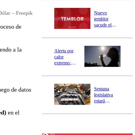
desborde del
río Damas:
Dólar – Freepik
Nuevo
activa
temblor
mensajería
sacude el
roceso de
SAE
norte del país:
revisa la
magnitud y el
iendo a la
epicentro
Alerta por
calor
extremo:
Senapred
activa Alerta
Temprana
Preventiva en
Semana
uego de datos
tres comunas
legislativa
estará
marcada por
ed)
en el
el fin de la
tramitación
del proyecto
de