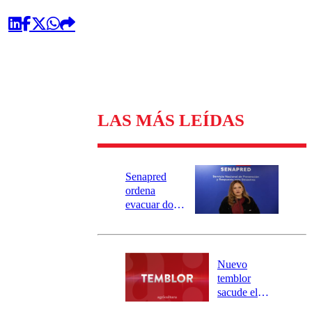
LAS MÁS LEÍDAS
Senapred
ordena
evacuar dos
sectores de
Carahue por
desborde del
río Damas:
Nuevo
activa
temblor
mensajería
sacude el
SAE
norte del país: