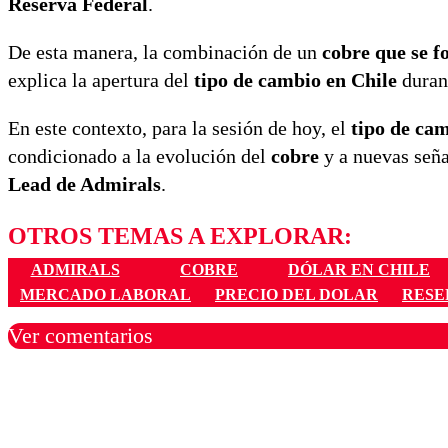
Reserva Federal
.
De esta manera, la combinación de un
cobre que se f
explica la apertura del
tipo de cambio en Chile
durant
En este contexto, para la sesión de hoy, el
tipo de ca
condicionado a la evolución del
cobre
y a nuevas seña
Lead de Admirals
.
OTROS TEMAS A EXPLORAR:
ADMIRALS
COBRE
DÓLAR EN CHILE
MERCADO LABORAL
PRECIO DEL DOLAR
RESE
Ver comentarios
Los comentarios son moder
Nombre