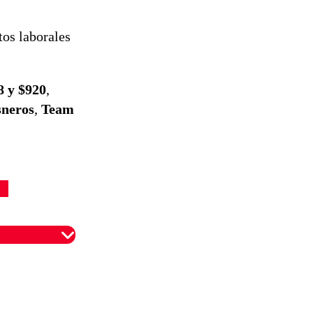
tos laborales
8 y $920
,
sneros
,
Team