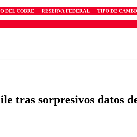
IO DEL COBRE
RESERVA FEDERAL
TIPO DE CAMBI
ados para garantizar un diálogo respetuoso.
Correo
Enviar c
ile tras sorpresivos datos 