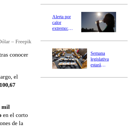
revisa la
magnitud y el
epicentro
Alerta por
calor
extremo:
Senapred
activa Alerta
Dólar – Freepik
Temprana
Preventiva en
Semana
 tras conocer
tres comunas
legislativa
estará
marcada por
argo, el
el fin de la
tramitación
100,67
del proyecto
de
reconstrucción
 mil
o
en el corto
ones de la