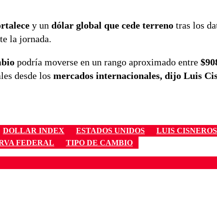
ortalece
y un
dólar global que cede terreno
tras los da
e la jornada.
mbio
podría moverse en un rango aproximado entre
$90
les desde los
mercados internacionales, dijo
Luis Ci
DOLLAR INDEX
ESTADOS UNIDOS
LUIS CISNEROS
RVA FEDERAL
TIPO DE CAMBIO
ados para garantizar un diálogo respetuoso.
Correo