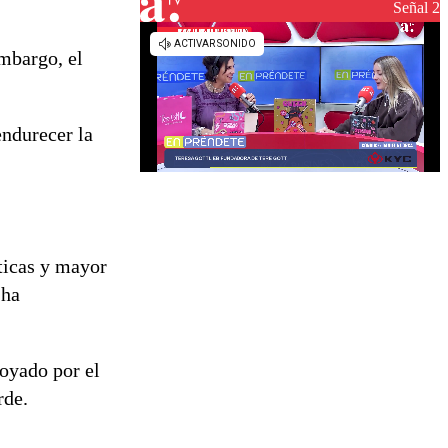
reconstrucción
Señal 2
mbargo, el
endurecer la
ticas y mayor
 ha
poyado por el
rde.