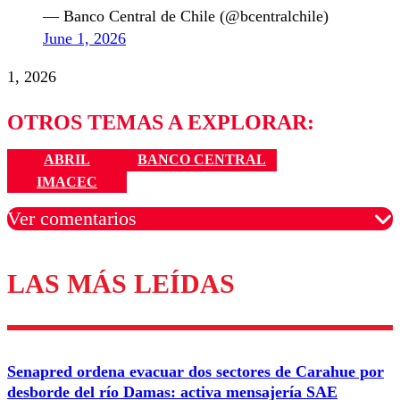
— Banco Central de Chile (@bcentralchile)
June 1, 2026
1, 2026
OTROS TEMAS A EXPLORAR:
ABRIL
BANCO CENTRAL
IMACEC
Ver comentarios
LAS MÁS LEÍDAS
Los comentarios son moderados para garantizar un
diálogo respetuoso.
Nombre
Senapred ordena evacuar dos sectores de Carahue por
Correo
desborde del río Damas: activa mensajería SAE