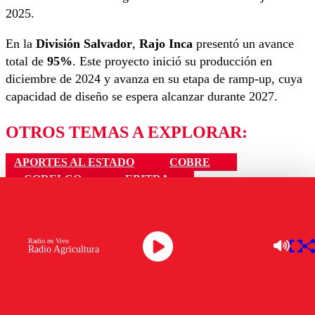
2025.
En la
División Salvador
,
Rajo Inca
presentó un avance
total de
95%
. Este proyecto inició su producción en
diciembre de 2024 y avanza en su etapa de ramp-up, cuya
capacidad de diseño se espera alcanzar durante 2027.
OTROS TEMAS A EXPLORAR:
APORTES AL ESTADO
COBRE
CODELCO
EBITDA
MINERÍA CHILENA
PRECIO DEL COBRE
PRODUCCIÓN DE COBRE
RUBÉN ALVARADO
UTILIDADES CODELCO
Radio en Vivo
Radio Agricultura
Ver comentarios
LAS MÁS LEÍDAS
Los comentarios son moderados para garantizar un