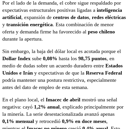
Por el lado de la demanda, el cobre sigue respaldado por
expectativas estructurales positivas ligadas a
inteligencia
artificial
, expansión de
centros de datos
,
redes eléctricas
y
transición energética
. Esta combinación de menor
oferta y demanda firme ha favorecido al
peso chileno
durante la apertura.
Sin embargo, la baja del dólar local es acotada porque el
Dollar Index
sube
0,08%
hasta los
98,75 puntos
, en
medio de dudas sobre un acuerdo duradero entre
Estados
Unidos e Irán
y expectativas de que la
Reserva Federal
podría mantener una postura restrictiva, especialmente
antes del dato de empleo de esta semana.
En el plano local, el
Imacec de abril
mostró una señal
negativa: cayó
1,2% anual
, explicado principalmente por
la minería. La serie desestacionalizada avanzó apenas
0,1% mensual
y retrocedió
0,9% en doce meses
,
mientras el
Imacec no minero
creció
0,4% anual
. Esto