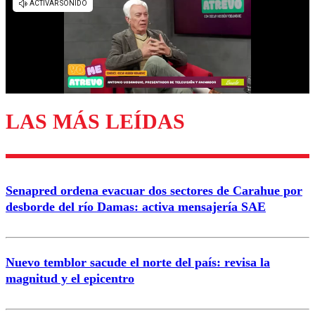
diálogo respetuoso.
Nombre
Correo
LAS MÁS LEÍDAS
Enviar comentario
Senapred ordena evacuar dos sectores de Carahue por
desborde del río Damas: activa mensajería SAE
Nuevo temblor sacude el norte del país: revisa la
magnitud y el epicentro