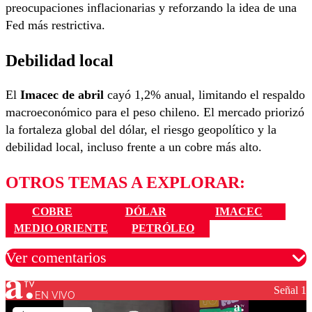
preocupaciones inflacionarias y reforzando la idea de una
Fed más restrictiva.
Debilidad local
El
Imacec de abril
cayó 1,2% anual, limitando el respaldo
macroeconómico para el peso chileno.
El mercado priorizó
la fortaleza global del dólar, el riesgo geopolítico y la
debilidad local, incluso frente a un cobre más alto.
OTROS TEMAS A EXPLORAR:
COBRE
DÓLAR
IMACEC
MEDIO ORIENTE
PETRÓLEO
Ver comentarios
Señal 1
EN VIVO
Los comentarios son moderados para garantizar un