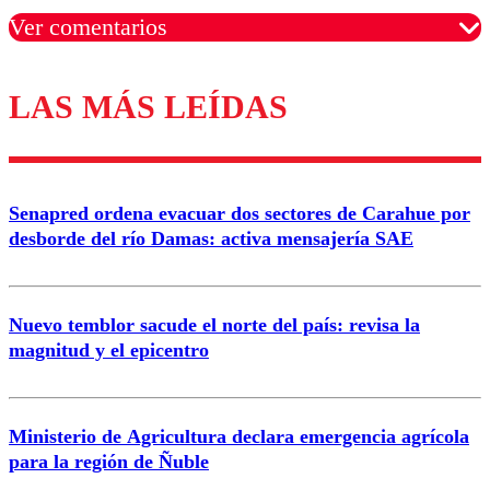
Ver comentarios
LAS MÁS LEÍDAS
Los comentarios son moderados para garantizar un
diálogo respetuoso.
Nombre
Senapred ordena evacuar dos sectores de Carahue por
Correo
desborde del río Damas: activa mensajería SAE
Nuevo temblor sacude el norte del país: revisa la
magnitud y el epicentro
Enviar comentario
Ministerio de Agricultura declara emergencia agrícola
para la región de Ñuble