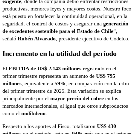
exigente
, donde la compañía debió enfrentar restricciones
productivas, menores leyes y mayores costos. Nuestro foco
está puesto en fortalecer la continuidad operacional, en la
seguridad, el control de costos y asegurar una
generación
de excedentes sostenible para el Estado de Chile
”,
señaló
Rubén Alvarado
, presidente ejecutivo de Codelco.
Incremento en la utilidad del período
El
EBITDA de US$ 2.143 millones
registrado en el
primer trimestre representa un aumento de
US$ 795
millones
, equivalente a
59%
, en comparación con la cifra
del primer trimestre de 2025. Esta variación se explica
principalmente por el
mayor precio del cobre
en los
mercados internacionales, al igual que otros subproductos
como el
molibdeno
.
Respecto a los aportes al Fisco, totalizaron
US$ 430
millones
en el período, esto es,
94% más
que en el primer