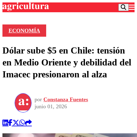
ECONOMÍA
Podcast
Dólar sube $5 en Chile: tensión
Frecuencias
Agricultura TV
en Medio Oriente y debilidad del
Deportes
Imacec presionaron al alza
Entretención
Colo Colo
Noticias
Motor
Vida Social
Otros Deportes
Dato Practico
Publicaciones en medios
por
Constanza Fuentes
Seleccion Chilena
Economía
Opinión
junio 01, 2026
Torneo Internacional
Internacional
Programas
Torneo Nacional
Nacional
Comercial
Universidad Católica
Política
Universidad de Chile
Sustentabilidad