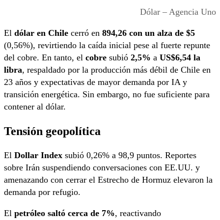
Dólar – Agencia Uno
El
dólar en Chile
cerró en
894,26
co
n
u
n a
l
z
a
d
e $
5
(0,56%), revirtiendo la caída inicial pese al fuerte repunte
del cobre.
En tanto, el
cobre
subió
2,5%
a
US$6,54 la
libra
, respaldado por la producción más débil de Chile en
23 años y expectativas de mayor demanda por IA y
transición energética. Sin embargo, no fue suficiente para
contener al dólar.
Tensión geopolítica
El
Dollar Index
subió 0,26% a 98,9 puntos. Reportes
sobre Irán suspendiendo conversaciones con EE.UU. y
amenazando con cerrar el Estrecho de Hormuz elevaron la
demanda por refugio.
El
petróleo saltó cerca de 7%
, reactivando