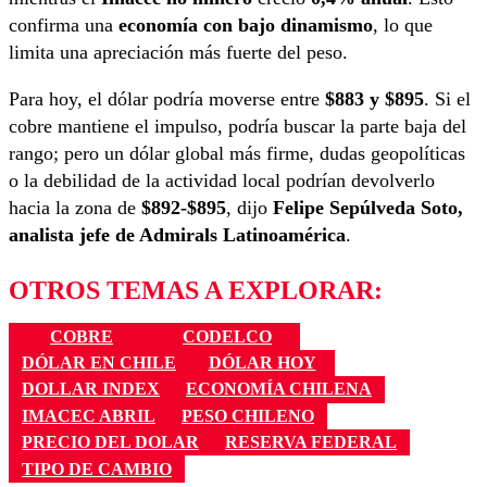
confirma una
economía con bajo dinamismo
, lo que
limita una apreciación más fuerte del peso.
Para hoy, el dólar podría moverse entre
$883 y $895
. Si el
cobre mantiene el impulso, podría buscar la parte baja del
rango; pero un dólar global más firme, dudas geopolíticas
o la debilidad de la actividad local podrían devolverlo
hacia la zona de
$892-$895
, dijo
Felipe Sepúlveda Soto,
a
nalista jefe de Admirals Latinoamérica
.
OTROS TEMAS A EXPLORAR:
COBRE
CODELCO
DÓLAR EN CHILE
DÓLAR HOY
DOLLAR INDEX
ECONOMÍA CHILENA
IMACEC ABRIL
PESO CHILENO
PRECIO DEL DOLAR
RESERVA FEDERAL
TIPO DE CAMBIO