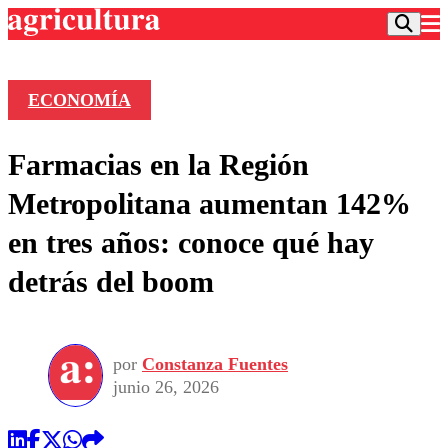
ECONOMÍA
Podcast
Farmacias en la Región
Frecuencias
Agricultura TV
Metropolitana aumentan 142%
Deportes
en tres años: conoce qué hay
Entretención
Colo Colo
Noticias
detrás del boom
Motor
Vida Social
Otros Deportes
Dato Practico
Publicaciones en medios
Seleccion Chilena
Economía
Opinión
Torneo Internacional
Internacional
por
Constanza Fuentes
Programas
Torneo Nacional
Nacional
junio 26, 2026
Comercial
Universidad Católica
Política
Universidad de Chile
Sustentabilidad