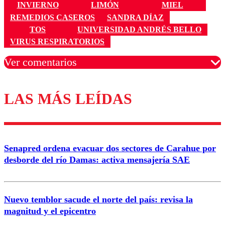
INVIERNO
LIMÓN
MIEL
REMEDIOS CASEROS
SANDRA DÍAZ
TOS
UNIVERSIDAD ANDRÉS BELLO
VIRUS RESPIRATORIOS
Ver comentarios
LAS MÁS LEÍDAS
Los comentarios son moderados para garantizar un
diálogo respetuoso.
Nombre
Senapred ordena evacuar dos sectores de Carahue por
Correo
desborde del río Damas: activa mensajería SAE
Nuevo temblor sacude el norte del país: revisa la
magnitud y el epicentro
Enviar comentario