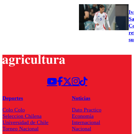
Iv
Sa
Co
re
su
Deportes
Noticias
Colo Colo
Dato Practico
Seleccion Chilena
Economía
Universidad de Chile
Internacional
Torneo Nacional
Nacional