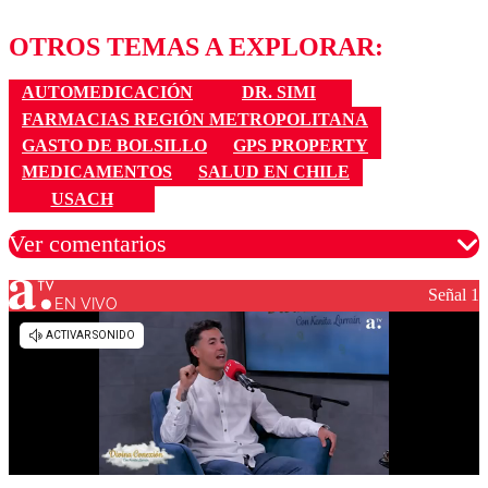
OTROS TEMAS A EXPLORAR:
AUTOMEDICACIÓN
DR. SIMI
FARMACIAS REGIÓN METROPOLITANA
GASTO DE BOLSILLO
GPS PROPERTY
MEDICAMENTOS
SALUD EN CHILE
USACH
Ver comentarios
Señal 1
EN VIVO
Los comentarios son moderados para garantizar un
diálogo respetuoso.
Nombre
Correo