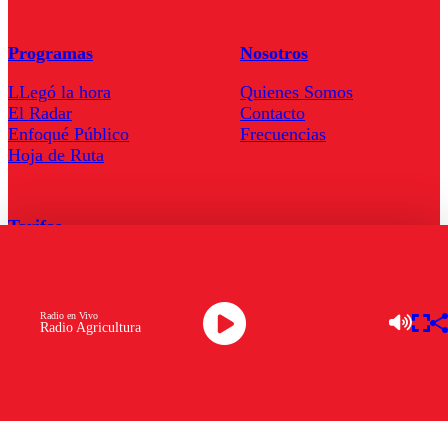
Programas
Nosotros
LLegó la hora
Quienes Somos
El Radar
Contacto
Enfoqué Público
Frecuencias
Hoja de Ruta
Tarifas
Comercial
Tarifas Servel Radio
Radio en Vivo
Radio Agricultura
Radio en Vivo
TV en Vivo
Descarga la APP