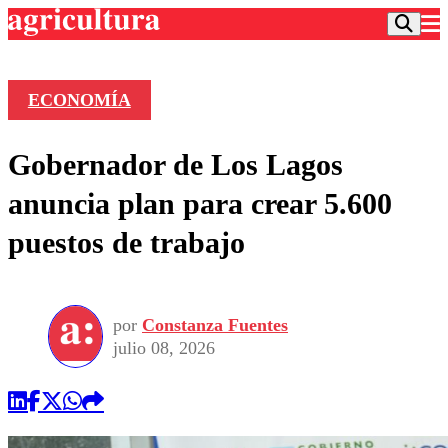
ECONOMÍA
Podcast
Gobernador de Los Lagos
Frecuencias
Agricultura TV
anuncia plan para crear 5.600
Deportes
puestos de trabajo
Entretención
Colo Colo
Noticias
Motor
Vida Social
Otros Deportes
Dato Practico
Publicaciones en medios
por
Constanza Fuentes
Seleccion Chilena
Economía
Opinión
julio 08, 2026
Torneo Internacional
Internacional
Programas
Torneo Nacional
Nacional
Comercial
Universidad Católica
Política
Universidad de Chile
Sustentabilidad