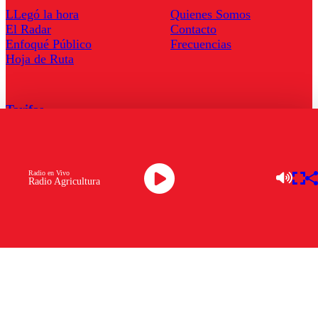
LLegó la hora
Quienes Somos
El Radar
Contacto
Enfoqué Público
Frecuencias
Hoja de Ruta
Tarifas
Comercial
Tarifas Servel Radio
Radio en Vivo
Radio Agricultura
Radio en Vivo
TV en Vivo
Descarga la APP