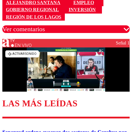
ALEJANDRO SANTANA
EMPLEO
GOBIERNO REGIONAL
INVERSIÓN
REGIÓN DE LOS LAGOS
Ver comentarios
Señal 1
EN VIVO
Los comentarios son moderados para garantizar un
diálogo respetuoso.
Nombre
Correo
LAS MÁS LEÍDAS
Enviar comentario