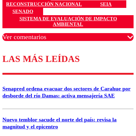
RECONSTRUCCIÓN NACIONAL
SEIA
SENADO
SISTEMA DE EVALUACIÓN DE IMPACTO
AMBIENTAL
Ver comentarios
LAS MÁS LEÍDAS
Los comentarios son moderados para garantizar un
diálogo respetuoso.
Nombre
Senapred ordena evacuar dos sectores de Carahue por
Correo
desborde del río Damas: activa mensajería SAE
Nuevo temblor sacude el norte del país: revisa la
magnitud y el epicentro
Enviar comentario