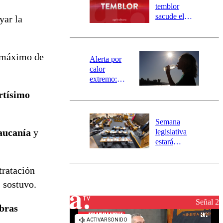
activa
temblor
mensajería
sacude el
yar la
SAE
norte del país:
revisa la
magnitud y el
 máximo de
epicentro
Alerta por
calor
extremo:
Senapred
ortísimo
activa Alerta
Temprana
Preventiva en
Semana
tres comunas
aucanía
y
legislativa
estará
marcada por
el fin de la
tratación
tramitación
del proyecto
, sostuvo.
de
reconstrucción
Señal 2
bras