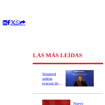
LAS MÁS LEÍDAS
Senapred
ordena
evacuar dos
sectores de
Carahue por
desborde del
río Damas:
Nuevo