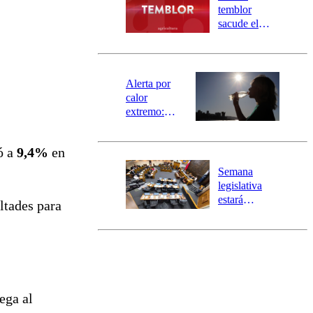
activa
temblor
mensajería
sacude el
SAE
norte del país:
revisa la
magnitud y el
epicentro
Alerta por
calor
extremo:
Senapred
activa Alerta
ó a
9,4%
en
Temprana
Preventiva en
Semana
tres comunas
legislativa
estará
ltades para
marcada por
el fin de la
tramitación
del proyecto
de
reconstrucción
ega al