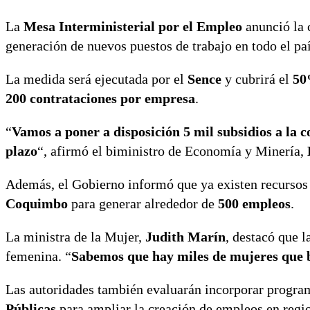
La
Mesa Interministerial por el Empleo
anunció la 
generación de nuevos puestos de trabajo en todo el paí
La medida será ejecutada por el
Sence
y cubrirá el
50
200 contrataciones por empresa
.
“
Vamos a poner a disposición 5 mil subsidios a la c
plazo
“, afirmó el biministro de Economía y Minería,
Además, el Gobierno informó que ya existen recursos
Coquimbo
para generar alrededor de
500 empleos
.
La ministra de la Mujer,
Judith Marín
, destacó que 
femenina. “
Sabemos que hay miles de mujeres que b
Las autoridades también evaluarán incorporar progr
Públicas
para ampliar la creación de empleos en regi