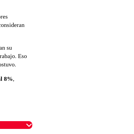
ores
consideran
an su
trabajo. Eso
ostuvo.
al 8%
,