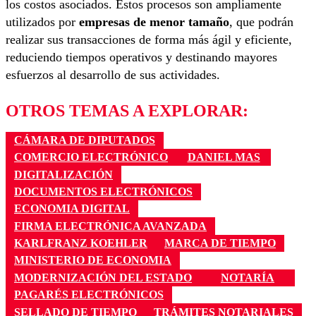
los costos asociados. Estos procesos son ampliamente
utilizados por
empresas de menor tamaño
, que podrán
realizar sus transacciones de forma más ágil y eficiente,
reduciendo tiempos operativos y destinando mayores
esfuerzos al desarrollo de sus actividades.
OTROS TEMAS A EXPLORAR:
CÁMARA DE DIPUTADOS
COMERCIO ELECTRÓNICO
DANIEL MAS
DIGITALIZACIÓN
DOCUMENTOS ELECTRÓNICOS
ECONOMIA DIGITAL
FIRMA ELECTRÓNICA AVANZADA
KARLFRANZ KOEHLER
MARCA DE TIEMPO
MINISTERIO DE ECONOMIA
MODERNIZACIÓN DEL ESTADO
NOTARÍA
PAGARÉS ELECTRÓNICOS
SELLADO DE TIEMPO
TRÁMITES NOTARIALES