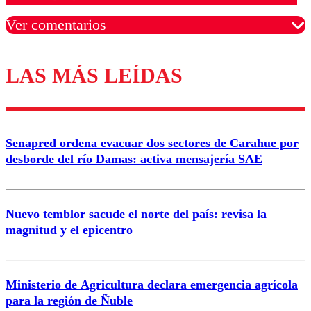
Ver comentarios
LAS MÁS LEÍDAS
Los comentarios son moderados para garantizar un
diálogo respetuoso.
Nombre
Senapred ordena evacuar dos sectores de Carahue por
Correo
desborde del río Damas: activa mensajería SAE
Nuevo temblor sacude el norte del país: revisa la
magnitud y el epicentro
Enviar comentario
Ministerio de Agricultura declara emergencia agrícola
para la región de Ñuble