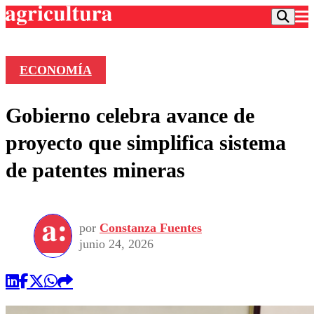
ECONOMÍA
Podcast
Gobierno celebra avance de
Frecuencias
Agricultura TV
proyecto que simplifica sistema
Deportes
de patentes mineras
Entretención
Colo Colo
Noticias
Motor
Vida Social
Otros Deportes
Dato Practico
Publicaciones en medios
por
Constanza Fuentes
Seleccion Chilena
Economía
Opinión
junio 24, 2026
Torneo Internacional
Internacional
Programas
Torneo Nacional
Nacional
Comercial
Universidad Católica
Política
Universidad de Chile
Sustentabilidad