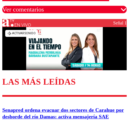
Ver comentarios
Señal 1
EN VIVO
Los comentarios son moderados para garantizar un
diálogo respetuoso.
Nombre
Correo
LAS MÁS LEÍDAS
Enviar comentario
Senapred ordena evacuar dos sectores de Carahue por
desborde del río Damas: activa mensajería SAE