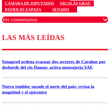
CÁMARA DE DIPUTADOS
NICOLÁS GRAU
PATRICIO ZAPATA
SENADO
Ver comentarios
LAS MÁS LEÍDAS
Los comentarios son moderados para garantizar un
diálogo respetuoso.
Nombre
Senapred ordena evacuar dos sectores de Carahue por
Correo
desborde del río Damas: activa mensajería SAE
Nuevo temblor sacude el norte del país: revisa la
magnitud y el epicentro
Enviar comentario