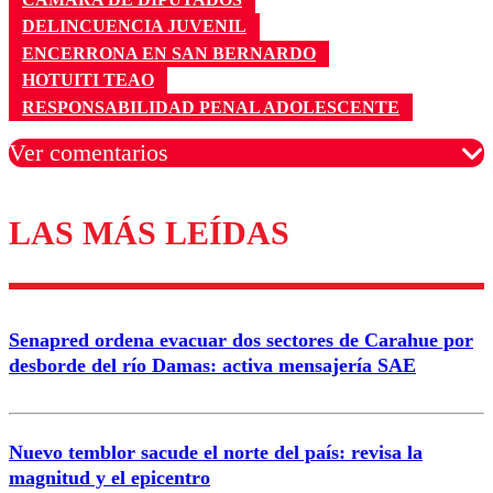
DELINCUENCIA JUVENIL
ENCERRONA EN SAN BERNARDO
HOTUITI TEAO
RESPONSABILIDAD PENAL ADOLESCENTE
Ver comentarios
LAS MÁS LEÍDAS
Los comentarios son moderados para garantizar un
diálogo respetuoso.
Nombre
Senapred ordena evacuar dos sectores de Carahue por
Correo
desborde del río Damas: activa mensajería SAE
Nuevo temblor sacude el norte del país: revisa la
magnitud y el epicentro
Enviar comentario