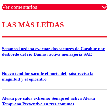
Ver comentarios
LAS MÁS LEÍDAS
Los comentarios son moderados para garantizar un
diálogo respetuoso.
Nombre
Senapred ordena evacuar dos sectores de Carahue por
Correo
desborde del río Damas: activa mensajería SAE
Nuevo temblor sacude el norte del país: revisa la
magnitud y el epicentro
Enviar comentario
Alerta por calor extremo: Senapred activa Alerta
Temprana Preventiva en tres comunas