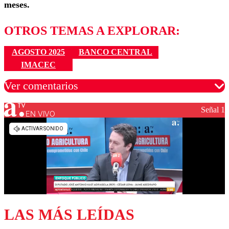
meses.
OTROS TEMAS A EXPLORAR:
AGOSTO 2025
BANCO CENTRAL
IMACEC
Ver comentarios
Señal 1
EN VIVO
Los comentarios son moderados para garantizar un
diálogo respetuoso.
Nombre
Correo
LAS MÁS LEÍDAS