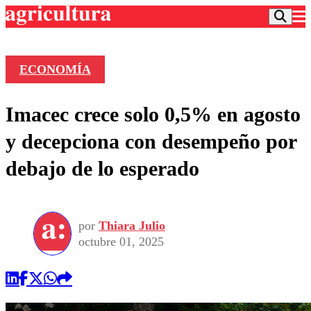
ECONOMÍA
Podcast
Imacec crece solo 0,5% en agosto
Frecuencias
Agricultura TV
y decepciona con desempeño por
Deportes
debajo de lo esperado
Entretención
Colo Colo
Noticias
Motor
Vida Social
Otros Deportes
Dato Practico
Publicaciones en medios
por
Thiara Julio
Seleccion Chilena
Economía
Opinión
octubre 01, 2025
Torneo Internacional
Internacional
Programas
Torneo Nacional
Nacional
Comercial
Universidad Católica
Política
Universidad de Chile
Sustentabilidad