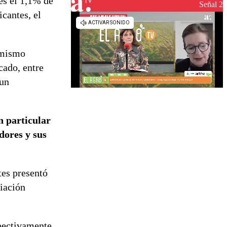
es el 1,1% de
reconstrucción
Señal 2
icantes, el
 mismo
cado, entre
 un
n particular
dores y sus
tes presentó
riación
pectivamente,