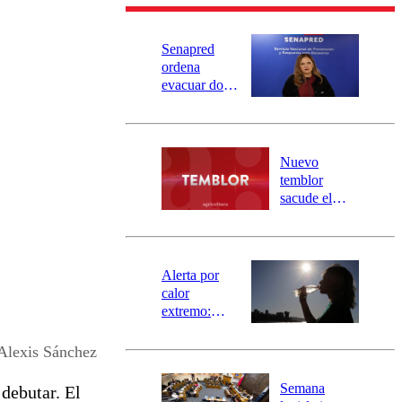
Senapred
ordena
evacuar dos
sectores de
Carahue por
desborde del
río Damas:
Nuevo
activa
temblor
mensajería
sacude el
SAE
norte del país:
revisa la
magnitud y el
epicentro
Alerta por
calor
extremo:
Senapred
activa Alerta
Alexis Sánchez
Temprana
Preventiva en
Semana
debutar. El
tres comunas