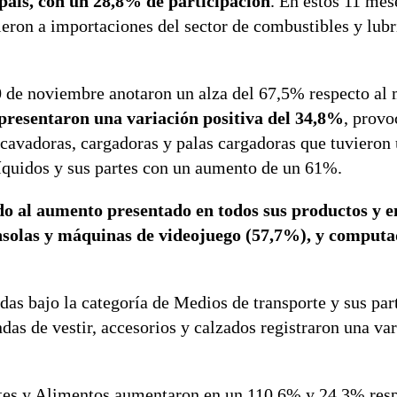
 país, con un 28,8% de participación
. En estos 11 mes
ieron a importaciones del sector de combustibles y lubr
0 de noviembre anotaron un alza del 67,5% respecto al
resentaron una variación positiva del 34,8%
, provo
excavadoras, cargadoras y palas cargadoras que tuvieron
íquidos y sus partes con un aumento de un 61%.
do al aumento presentado en todos sus productos y e
onsolas y máquinas de videojuego (57,7%), y computa
adas bajo la categoría de Medios de transporte y sus par
as de vestir, accesorios y calzados registraron una va
antes y Alimentos aumentaron en un 110,6% y 24,3% res