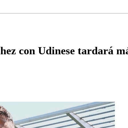
Correo
Enviar c
chez con Udinese tardará má