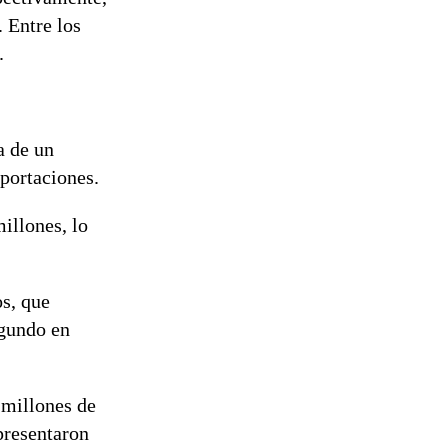
 Entre los
.
a de un
portaciones.
illones, lo
os, que
egundo en
 millones de
presentaron