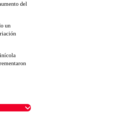
 aumento del
do un
riación
inícola
crementaron