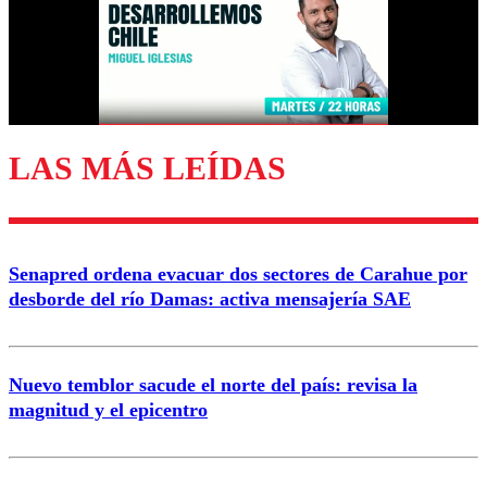
Nombre
Correo
LAS MÁS LEÍDAS
Enviar comentario
Senapred ordena evacuar dos sectores de Carahue por
desborde del río Damas: activa mensajería SAE
Nuevo temblor sacude el norte del país: revisa la
magnitud y el epicentro