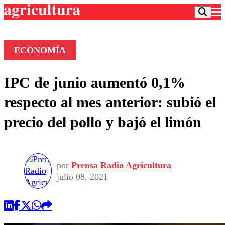
ECONOMÍA
Podcast
IPC de junio aumentó 0,1%
Frecuencias
Agricultura TV
respecto al mes anterior: subió el
Deportes
precio del pollo y bajó el limón
Entretención
Colo Colo
Noticias
Motor
Vida Social
Otros Deportes
Dato Practico
Publicaciones en medios
por
Prensa Radio Agricultura
Seleccion Chilena
Economía
Opinión
julio 08, 2021
Torneo Internacional
Internacional
Programas
Torneo Nacional
Nacional
Comercial
Universidad Católica
Política
Universidad de Chile
Sustentabilidad