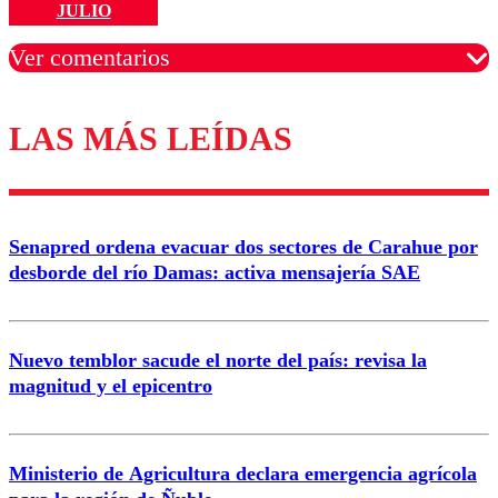
JULIO
Ver comentarios
LAS MÁS LEÍDAS
Los comentarios son moderados para garantizar un
diálogo respetuoso.
Nombre
Senapred ordena evacuar dos sectores de Carahue por
Correo
desborde del río Damas: activa mensajería SAE
Nuevo temblor sacude el norte del país: revisa la
magnitud y el epicentro
Enviar comentario
Ministerio de Agricultura declara emergencia agrícola