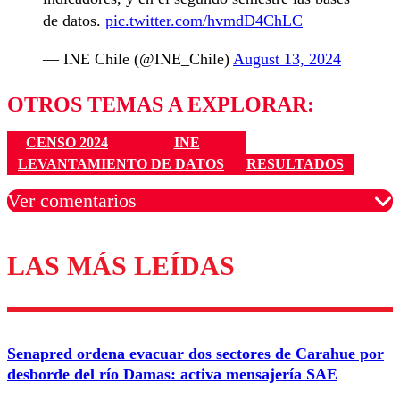
de datos.
pic.twitter.com/hvmdD4ChLC
— INE Chile (@INE_Chile)
August 13, 2024
OTROS TEMAS A EXPLORAR:
CENSO 2024
INE
LEVANTAMIENTO DE DATOS
RESULTADOS
Ver comentarios
LAS MÁS LEÍDAS
Los comentarios son moderados para garantizar un
diálogo respetuoso.
Nombre
Senapred ordena evacuar dos sectores de Carahue por
Correo
desborde del río Damas: activa mensajería SAE