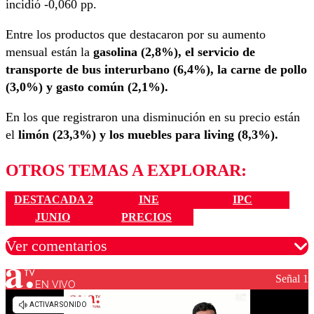
incidió -0,060 pp.
Entre los productos que destacaron por su aumento
mensual están la
gasolina (2,8%), el servicio de
transporte de bus interurbano (6,4%), la carne de pollo
(3,0%) y gasto común (2,1%).
En los que registraron una disminución en su precio están
el
limón (23,3%) y los muebles para living (8,3%).
OTROS TEMAS A EXPLORAR:
DESTACADA 2
INE
IPC
JUNIO
PRECIOS
Ver comentarios
Señal 1
EN VIVO
Los comentarios son moderados para garantizar un
diálogo respetuoso.