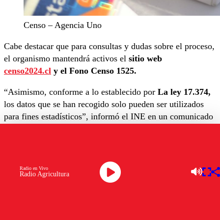
Censo – Agencia Uno
Cabe destacar que para consultas y dudas sobre el proceso,
el organismo mantendrá activos el
sitio web
censo2024.cl
y el Fono Censo 1525.
“Asimismo, conforme a lo establecido por
La ley 17.374,
los datos que se han recogido solo pueden ser utilizados
para fines estadísticos”, informó el INE en un comunicado
de prensa.
“Es decir, no pueden ser ni serán compartidos con otras
instituciones y, por lo tanto, las respuestas entregadas no
Radio en Vivo
tendrán ningún efecto sobre los beneficios que actualmente
Radio Agricultura
las personas reciben del Estado u otros temas que les
puedan preocupar”, concluyen.