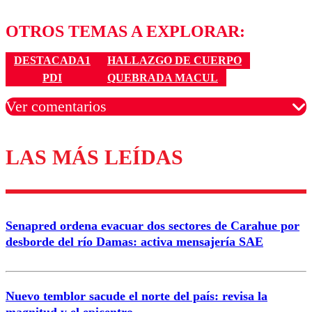
OTROS TEMAS A EXPLORAR:
DESTACADA1
HALLAZGO DE CUERPO
PDI
QUEBRADA MACUL
Ver comentarios
LAS MÁS LEÍDAS
Los comentarios son moderados para garantizar un
diálogo respetuoso.
Nombre
Senapred ordena evacuar dos sectores de Carahue por
Correo
desborde del río Damas: activa mensajería SAE
Nuevo temblor sacude el norte del país: revisa la