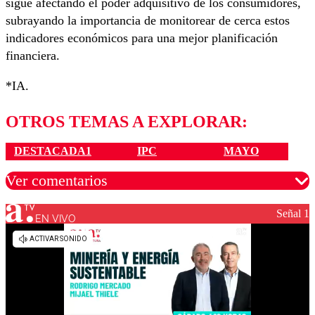
sigue afectando el poder adquisitivo de los consumidores,
subrayando la importancia de monitorear de cerca estos
indicadores económicos para una mejor planificación
financiera.
*IA.
OTROS TEMAS A EXPLORAR:
DESTACADA1
IPC
MAYO
Ver comentarios
Señal 1
EN VIVO
Los comentarios son moderados para garantizar un
diálogo respetuoso.
Nombre
Correo