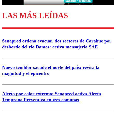
LAS MÁS LEÍDAS
Enviar comentario
Senapred ordena evacuar dos sectores de Carahue por
desborde del río Damas: activa mensajería SAE
Nuevo temblor sacude el norte del país: revisa la
magnitud y el epicentro
Alerta por calor extremo: Senapred activa Alerta
Temprana Preventiva en tres comunas