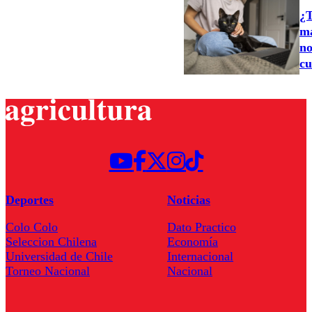
¿T
ma
no
cu
Deportes
Noticias
Colo Colo
Dato Practico
Seleccion Chilena
Economía
Universidad de Chile
Internacional
Torneo Nacional
Nacional