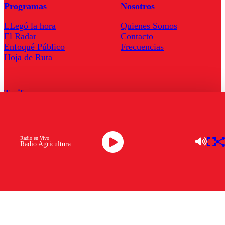
Programas
Nosotros
LLegó la hora
Quienes Somos
El Radar
Contacto
Enfoqué Público
Frecuencias
Hoja de Ruta
Tarifas
Comercial
Tarifas Servel Radio
Radio en Vivo
Radio Agricultura
Radio en Vivo
TV en Vivo
Descarga la APP