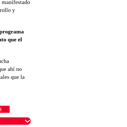
s manifestado
rollo y
l programa
nto que el
ucha
que ahí no
ales que la
N