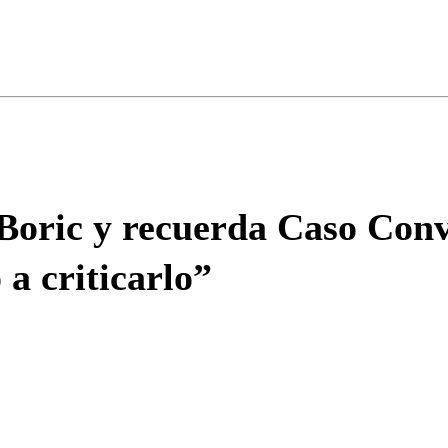
ados para garantizar un diálogo respetuoso.
Correo
Enviar c
 Boric y recuerda Caso Conv
 a criticarlo”