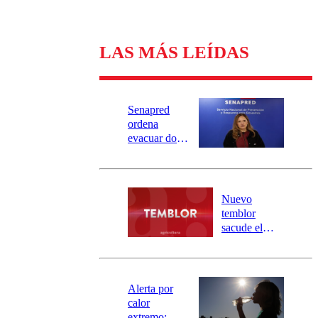
LAS MÁS LEÍDAS
Senapred
ordena
evacuar dos
sectores de
Carahue por
desborde del
río Damas:
Nuevo
activa
temblor
mensajería
sacude el
SAE
norte del país:
revisa la
magnitud y el
epicentro
Alerta por
calor
extremo: