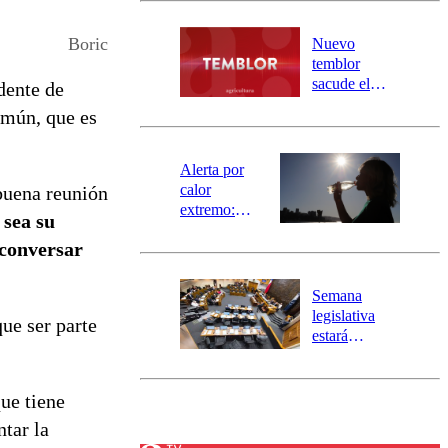
desborde del
río Damas:
Boric
Nuevo
activa
temblor
mensajería
sacude el
dente de
SAE
norte del país:
omún, que es
revisa la
magnitud y el
epicentro
Alerta por
calor
buena reunión
extremo:
 sea su
Senapred
 conversar
activa Alerta
Temprana
Preventiva en
Semana
tres comunas
legislativa
ue ser parte
estará
marcada por
el fin de la
tramitación
ue tiene
del proyecto
tar la
de