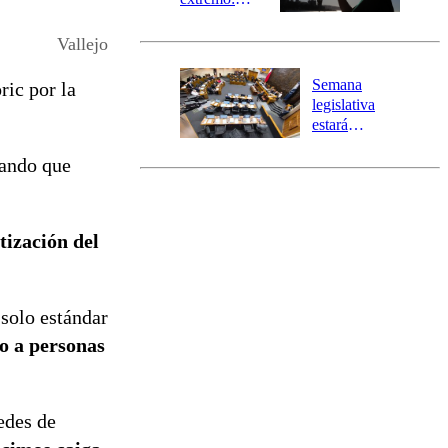
Senapred
activa Alerta
Vallejo
Temprana
Preventiva en
Semana
ric por la
tres comunas
legislativa
estará
marcada por
mando que
el fin de la
tramitación
del proyecto
de
tización del
reconstrucción
 solo estándar
do a personas
edes de