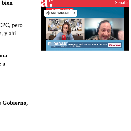
l bien
reconstrucción
Señal 2
 CPC, pero
, y ahí
rma
e a
e Gobierno,