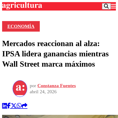
ECONOMÍA
Podcast
Mercados reaccionan al alza:
Frecuencias
Agricultura TV
IPSA lidera ganancias mientras
Deportes
Wall Street marca máximos
Entretención
Colo Colo
Noticias
Motor
Vida Social
Otros Deportes
Dato Practico
Publicaciones en medios
por
Constanza Fuentes
Seleccion Chilena
Economía
Opinión
abril 24, 2026
Torneo Internacional
Internacional
Programas
Torneo Nacional
Nacional
Comercial
Universidad Católica
Política
Universidad de Chile
Sustentabilidad