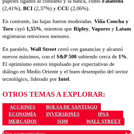
papeles ligados al consumo y la banca, como
Falabella
(2,41%),
BCI
(2,37%) y
CCU
(2,06%).
En contraste, las bajas fueron moderadas.
Viña Concha y
Toro
cayó
1,55%
, mientras que
Ripley
,
Vapores
y
Latam
registraron retrocesos menores.
En paralelo,
Wall Street
cerró con ganancias y alcanzó
nuevos máximos, con el
S&P 500
subiendo cerca de
1%
.
El optimismo estuvo impulsado por expectativas de
diálogo en Medio Oriente y el buen desempeño del sector
tecnológico, liderado por
Intel
.
OTROS TEMAS A EXPLORAR:
ACCIONES
BOLSA DE SANTIAGO
ECONOMÍA
INVERSIONES
IPSA
MERCADOS
SQM
WALL STREET
Ver comentarios