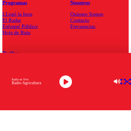
Programas
Nosotros
LLegó la hora
Quienes Somos
El Radar
Contacto
Enfoqué Público
Frecuencias
Hoja de Ruta
Tarifas
Comercial
Tarifas Servel Radio
Radio en Vivo
Radio Agricultura
Radio en Vivo
TV en Vivo
Descarga la APP