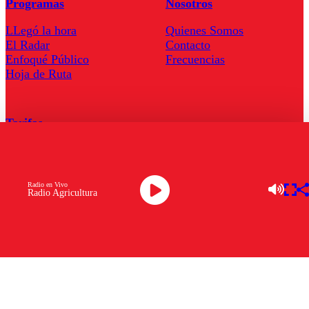
Programas
Nosotros
LLegó la hora
Quienes Somos
El Radar
Contacto
Enfoqué Público
Frecuencias
Hoja de Ruta
Tarifas
Comercial
Tarifas Servel Radio
Radio en Vivo
Radio Agricultura
Radio en Vivo
TV en Vivo
Descarga la APP