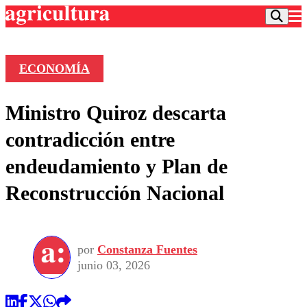
ECONOMÍA
Podcast
Ministro Quiroz descarta
Frecuencias
Agricultura TV
contradicción entre
Deportes
endeudamiento y Plan de
Entretención
Colo Colo
Noticias
Reconstrucción Nacional
Motor
Vida Social
Otros Deportes
Dato Practico
Publicaciones en medios
Seleccion Chilena
Economía
Opinión
Torneo Internacional
Internacional
por
Constanza Fuentes
Programas
Torneo Nacional
Nacional
junio 03, 2026
Comercial
Universidad Católica
Política
Universidad de Chile
Sustentabilidad