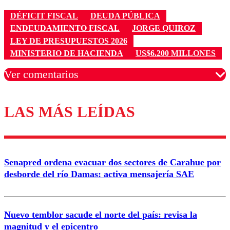
DÉFICIT FISCAL
DEUDA PÚBLICA
ENDEUDAMIENTO FISCAL
JORGE QUIROZ
LEY DE PRESUPUESTOS 2026
MINISTERIO DE HACIENDA
US$6.200 MILLONES
Ver comentarios
LAS MÁS LEÍDAS
Los comentarios son moderados para garantizar un
diálogo respetuoso.
Nombre
Senapred ordena evacuar dos sectores de Carahue por
Correo
desborde del río Damas: activa mensajería SAE
Nuevo temblor sacude el norte del país: revisa la
magnitud y el epicentro
Enviar comentario