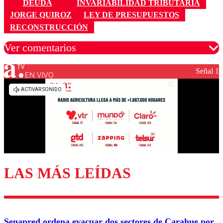
DEUDA
INVARIABILIDAD TRIBUTARIA
JORGE QUIROZ
LEY DE PRESUPUESTOS
RECONSTRUCCIÓN
Ver comentarios
Señal 1
EN VIVO
Los comentarios son moderados para garantizar un
diálogo respetuoso.
Nombre
Correo
LAS MÁS LEÍDAS
Enviar comentario
Senapred ordena evacuar dos sectores de Carahue por