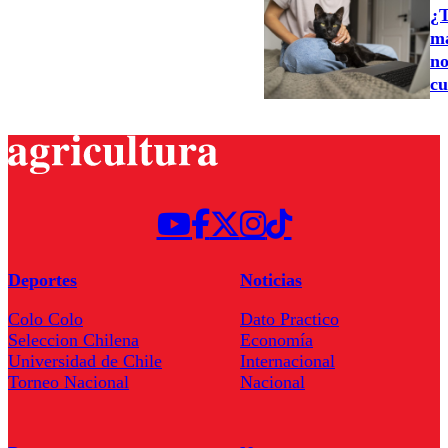
¿T
ma
no
cu
Deportes
Noticias
Colo Colo
Dato Practico
Seleccion Chilena
Economía
Universidad de Chile
Internacional
Torneo Nacional
Nacional