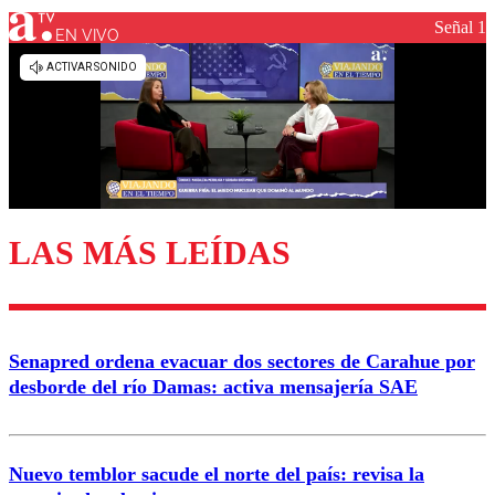
Señal 1
EN VIVO
Los comentarios son moderados para garantizar un
diálogo respetuoso.
Nombre
Correo
LAS MÁS LEÍDAS
Enviar comentario
Senapred ordena evacuar dos sectores de Carahue por
desborde del río Damas: activa mensajería SAE
Nuevo temblor sacude el norte del país: revisa la