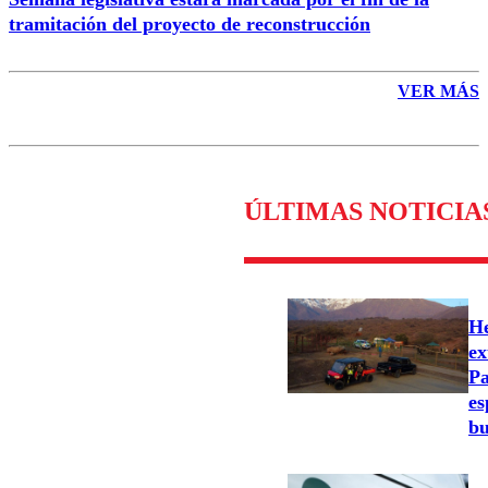
tramitación del proyecto de reconstrucción
VER MÁS
ÚLTIMAS NOTICIA
He
ex
Pa
es
bu