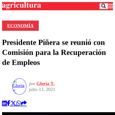
ECONOMÍA
Podcast
Presidente Piñera se reunió con
Frecuencias
Agricultura TV
Comisión para la Recuperación
Deportes
de Empleos
Entretención
Colo Colo
Noticias
Motor
Vida Social
Otros Deportes
Dato Practico
Publicaciones en medios
por
Gloria T.
Seleccion Chilena
Economía
Opinión
julio 13, 2021
Torneo Internacional
Internacional
Programas
Torneo Nacional
Nacional
Comercial
Universidad Católica
Política
Universidad de Chile
Sustentabilidad