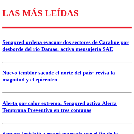
LAS MÁS LEÍDAS
Los comentarios son moderados para garantizar un
diálogo respetuoso.
Nombre
Senapred ordena evacuar dos sectores de Carahue por
Correo
desborde del río Damas: activa mensajería SAE
Nuevo temblor sacude el norte del país: revisa la
magnitud y el epicentro
Enviar comentario
Alerta por calor extremo: Senapred activa Alerta
Temprana Preventiva en tres comunas
Semana legislativa estará marcada por el fin de la