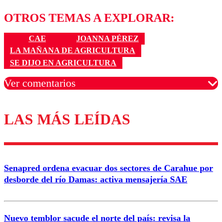
OTROS TEMAS A EXPLORAR:
CAE
JOANNA PÉREZ
LA MAÑANA DE AGRICULTURA
SE DIJO EN AGRICULTURA
Ver comentarios
LAS MÁS LEÍDAS
Los comentarios son moderados para garantizar un
diálogo respetuoso.
Nombre
Senapred ordena evacuar dos sectores de Carahue por
Correo
desborde del río Damas: activa mensajería SAE
Nuevo temblor sacude el norte del país: revisa la