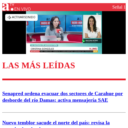
Señal 1
EN VIVO
Los comentarios son moderados para garantizar un
diálogo respetuoso.
Nombre
Correo
LAS MÁS LEÍDAS
Enviar comentario
Senapred ordena evacuar dos sectores de Carahue por
desborde del río Damas: activa mensajería SAE
Nuevo temblor sacude el norte del país: revisa la