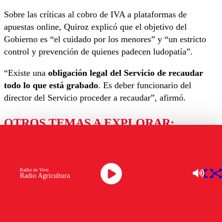
Sobre las críticas al cobro de IVA a plataformas de
apuestas online, Quiroz explicó que el objetivo del
Gobierno es “el cuidado por los menores” y “un estricto
control y prevención de quienes padecen ludopatía”.
“Existe una
obligación legal del Servicio de recaudar
todo lo que está grabado
. Es deber funcionario del
director del Servicio proceder a recaudar”, afirmó.
OTROS TEMAS A EXPLORAR:
ACUSACIÓN CONSTITUCIONAL
JORGE QUIROZ
LEY DE RECONSTRUCCIÓN
SECRETO BANCARIO
UAF
Radio en Vivo
Radio Agricultura
Ver comentarios
Los comentarios son moderados para garantizar un