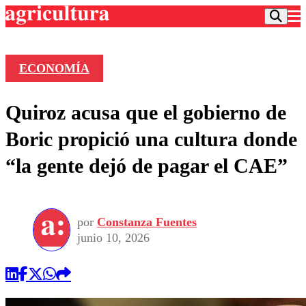
ECONOMÍA
Podcast
Quiroz acusa que el gobierno de
Frecuencias
Agricultura TV
Boric propició una cultura donde
Deportes
“la gente dejó de pagar el CAE”
Entretención
Colo Colo
Noticias
Motor
Vida Social
Otros Deportes
Dato Practico
Publicaciones en medios
por
Constanza Fuentes
Seleccion Chilena
Economía
Opinión
junio 10, 2026
Torneo Internacional
Internacional
Programas
Torneo Nacional
Nacional
Comercial
Universidad Católica
Política
Universidad de Chile
Sustentabilidad