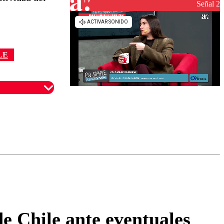
reconstrucción
Señal 2
LE
omentario
e Chile ante eventuales