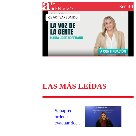
Universidad Católica
Política
Señal 1
Universidad de Chile
Sustentabilidad
EN VIVO
LAS MÁS LEÍDAS
Senapred
ordena
evacuar dos
sectores de
Carahue por