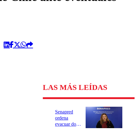
LAS MÁS LEÍDAS
Senapred
ordena
evacuar dos
sectores de
Carahue por