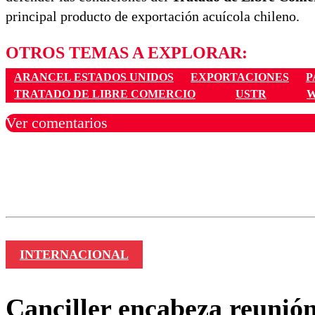
principal producto de exportación acuícola chileno.
OTROS TEMAS A EXPLORAR:
ARANCEL ESTADOS UNIDOS
EXPORTACIONES
P
TRATADO DE LIBRE COMERCIO
USTR
W
Ver comentarios
Los comentarios son moder
Nombre
INTERNACIONAL
Canciller encabeza reunión