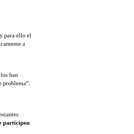
reconstrucción
y para ello el
sicamente a
llos han
e problema”.
nstantes
e participen