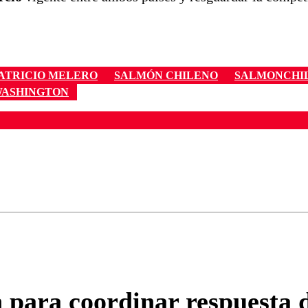
ATRICIO MELERO
SALMÓN CHILENO
SALMONCHI
ASHINGTON
ados para garantizar un diálogo respetuoso.
Correo
Enviar c
 para coordinar respuesta d