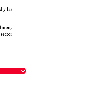
d y las
almón,
 sector