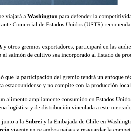
ue viajará a
Washington
para defender la competitivid
entante Comercial de Estados Unidos (USTR) recomendar
A
y otros gremios exportadores, participará en las audi
e el salmón de cultivo sea incorporado al listado de pr
mó que la participación del gremio tendrá un enfoque té
a estadounidense y no compite con la producción local
a un alimento ampliamente consumido en Estados Unidos
ena logística y de distribución vinculada a este mercado
 junto a la
Subrei
y la Embajada de Chile en Washingt
rcio
vigente entre ambos países y resguardar la compet