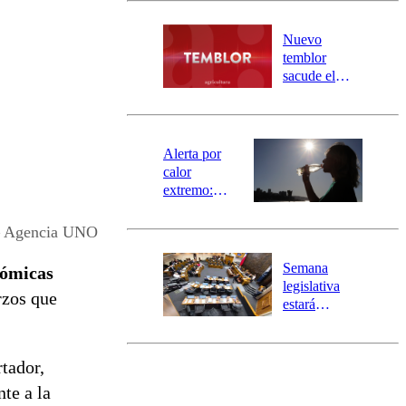
desborde del
río Damas:
Nuevo
activa
temblor
mensajería
sacude el
SAE
norte del país:
revisa la
magnitud y el
epicentro
Alerta por
calor
extremo:
Senapred
activa Alerta
 – Agencia UNO
Temprana
Preventiva en
Semana
nómicas
tres comunas
legislativa
rzos que
estará
marcada por
el fin de la
tramitación
tador,
del proyecto
te a la
de