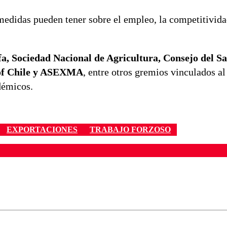
medidas pueden tener sobre el empleo, la competitivida
fa, Sociedad Nacional de Agricultura, Consejo del S
 of Chile y ASEXMA
, entre otros gremios vinculados al
démicos.
EXPORTACIONES
TRABAJO FORZOSO
ados para garantizar un diálogo respetuoso.
Correo