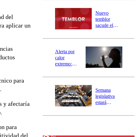
desborde del
río Damas:
Nuevo
ad del
activa
temblor
mensajería
a aplicar un
sacude el
SAE
norte del país:
revisa la
magnitud y el
encias
epicentro
Alerta por
oductos
calor
extremo:
Senapred
activa Alerta
cnico para
Temprana
Preventiva en
.
Semana
tres comunas
legislativa
estará
 y afectaría
marcada por
.
el fin de la
tramitación
on para
del proyecto
de
itividad del