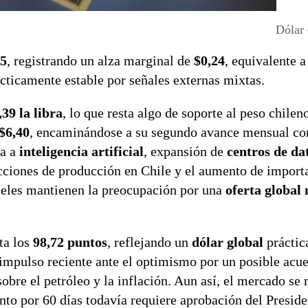
Dólar
35
, registrando un alza marginal de
$0,24
, equivalente 
cticamente estable por señales externas mixtas.
39 la libra
, lo que resta algo de soporte al peso chilen
$6,40
, encaminándose a su segundo avance mensual co
da a
inteligencia artificial
, expansión de
centros de da
icciones de producción en Chile y el aumento de import
celes mantienen la preocupación por una
oferta global
ta los
98,72 puntos
, reflejando un
dólar global
práctic
l impulso reciente ante el optimismo por un posible acu
sobre el petróleo y la inflación. Aun así, el mercado se
to por 60 días todavía requiere aprobación del Presid