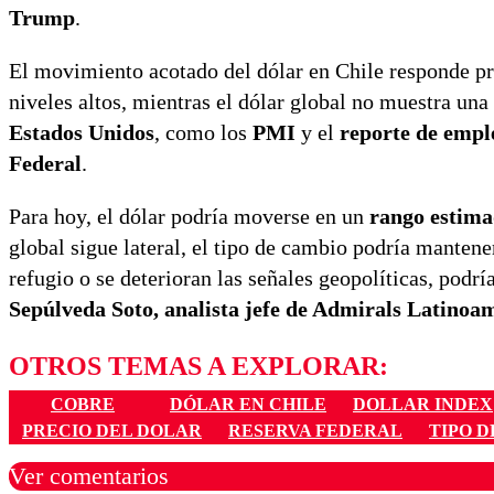
Trump
.
El movimiento acotado del dólar en Chile responde pre
niveles altos, mientras el dólar global no muestra una
Estados Unidos
, como los
PMI
y el
reporte de empl
Federal
.
Para hoy, el dólar podría moverse en un
rango estima
global sigue lateral, el tipo de cambio podría mantene
refugio o se deterioran las señales geopolíticas, podrí
Sepúlveda Soto, a
nalista jefe de Admirals Latinoa
OTROS TEMAS A EXPLORAR:
COBRE
DÓLAR EN CHILE
DOLLAR INDEX
PRECIO DEL DOLAR
RESERVA FEDERAL
TIPO 
Ver comentarios