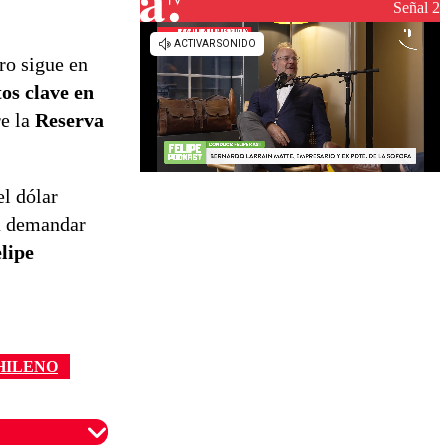
reconstrucción
Señal 2
ro sigue en
os clave en
re la
Reserva
el dólar
 a demandar
lipe
HILENO