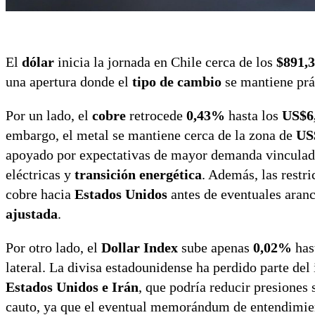
El
dólar
inicia la jornada en Chile cerca de los
$891,
una apertura donde el
tipo de cambio
se mantiene prá
Por un lado, el
cobre
retrocede
0,43%
hasta los
US$6,
embargo, el metal se mantiene cerca de la zona de
US
apoyado por expectativas de mayor demanda vincula
eléctricas y
transición energética
. Además, las restr
cobre hacia
Estados Unidos
antes de eventuales aran
ajustada
.
Por otro lado, el
Dollar Index
sube apenas
0,02%
has
lateral. La divisa estadounidense ha perdido parte de
Estados Unidos e Irán
, que podría reducir presiones 
cauto, ya que el eventual memorándum de entendimien