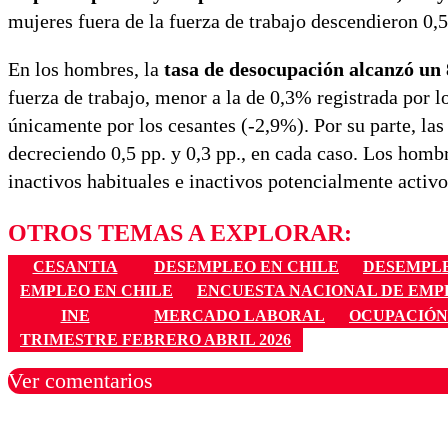
mujeres fuera de la fuerza de trabajo descendieron 0,5%
En los hombres, la
tasa de desocupación alcanzó un
fuerza de trabajo, menor a la de 0,3% registrada por
únicamente por los cesantes (-2,9%). Por su parte, la
decreciendo 0,5 pp. y 0,3 pp., en cada caso. Los hombr
inactivos habituales e inactivos potencialmente activo
OTROS TEMAS A EXPLORAR:
CESANTIA
DESEMPLEO EN CHILE
DESEMPL
EMPLEO EN CHILE
ENCUESTA NACIONAL DE EMP
INE
MERCADO LABORAL
OCUPACIÓN
TRIMESTRE FEBRERO ABRIL 2026
Ver comentarios
Los comentarios son moder