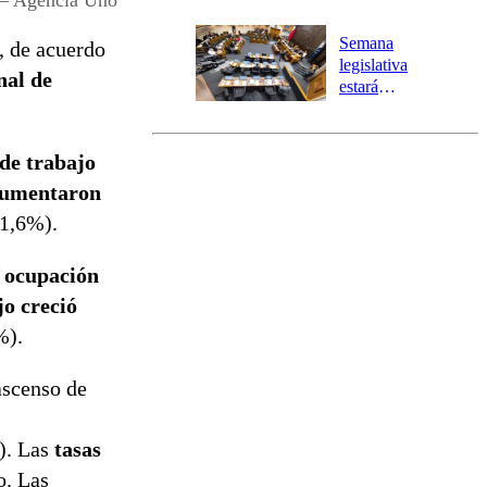
Temprana
Preventiva en
Semana
, de acuerdo
tres comunas
legislativa
nal de
estará
marcada por
el fin de la
tramitación
 de trabajo
del proyecto
aumentaron
de
reconstrucción
11,6%).
e ocupación
jo creció
%).
ascenso de
%). Las
tasas
o. Las