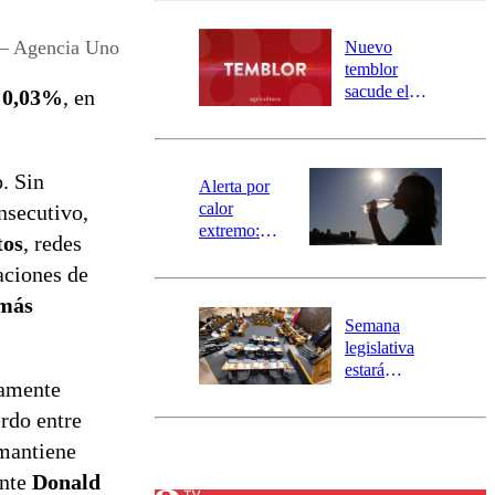
desborde del
río Damas:
 – Agencia Uno
Nuevo
activa
temblor
mensajería
sacude el
a
0,03%
, en
SAE
norte del país:
revisa la
magnitud y el
o. Sin
epicentro
Alerta por
calor
nsecutivo,
extremo:
tos
, redes
Senapred
aciones de
activa Alerta
Temprana
 más
Preventiva en
Semana
tres comunas
legislativa
estará
amente
marcada por
el fin de la
erdo entre
tramitación
 mantiene
del proyecto
ente
Donald
de