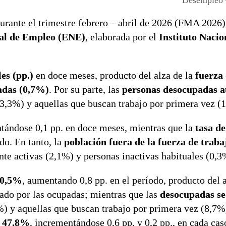
urante el trimestre febrero – abril de 2026 (FMA 2026)
al de Empleo (ENE)
, elaborada por el
Instituto Nacio
es (pp.)
en doce meses, producto del alza de la
fuerza
adas (0,7%)
. Por su parte, las
personas desocupadas 
(3,3%) y aquellas que buscan trabajo por primera vez (
ntándose 0,1 pp. en doce meses, mientras que la
tasa d
do. En tanto, la
población fuera de la fuerza de traba
ente activas (2,1%) y personas inactivas habituales (0,3
 10,5%
, aumentando 0,8 pp. en el período, producto del 
rado por las ocupadas; mientras que las
desocupadas se
2%) y aquellas que buscan trabajo por primera vez (8,7
 47,8%
, incrementándose 0,6 pp. y 0,2 pp., en cada cas