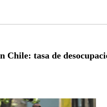
ados para garantizar un diálogo respetuoso.
Correo
Enviar c
n Chile: tasa de desocupaci