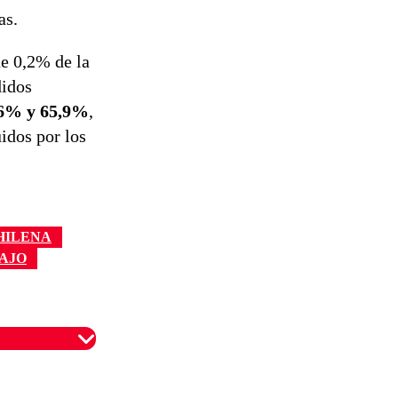
as.
de 0,2% de la
didos
6% y 65,9%
,
idos por los
HILENA
AJO