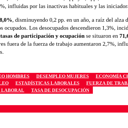
, influidas por las inactivas habituales y las iniciador
 8,0%
, disminuyendo 0,2 pp. en un año, a raíz del alza 
 los ocupados. Los desocupados descendieron 1,3%, inci
s
tasas de participación y ocupación
se situaron en
71,
es fuera de la fuerza de trabajo aumentaron 2,7%, influ
s.
EO HOMBRES
DESEMPLEO MUJERES
ECONOMÍA C
LEO
ESTADÍSTICAS LABORALES
FUERZA DE TRAB
 LABORAL
TASA DE DESOCUPACIÓN
ados para garantizar un diálogo respetuoso.