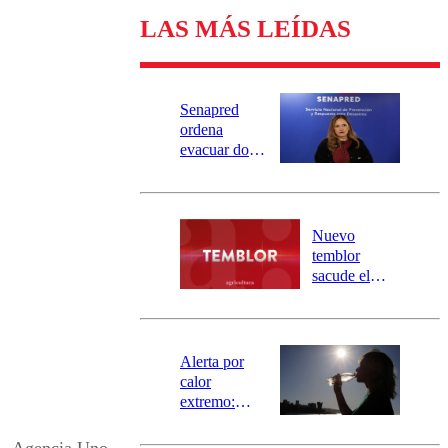
LAS MÁS LEÍDAS
Senapred
ordena
evacuar dos
sectores de
Carahue por
desborde del
río Damas:
Nuevo
activa
temblor
mensajería
sacude el
SAE
norte del país:
revisa la
magnitud y el
epicentro
Alerta por
calor
extremo:
Senapred
activa Alerta
– Agencia Uno