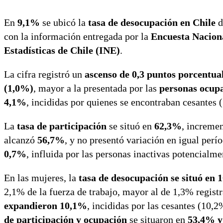
En
9,1%
se ubicó la
tasa de desocupación en Chile
d
con la información entregada por la
Encuesta Nacion
Estadísticas de Chile (INE)
.
La cifra registró un
ascenso de 0,3 puntos porcentual
(1,0%)
, mayor a la presentada por las
personas ocup
4,1%
, incididas por quienes se encontraban cesantes 
La
tasa de participación
se situó en
62,3%
, increme
alcanzó
56,7%
, y no presentó variación en igual perío
0,7%
, influida por las personas inactivas potencialm
En las mujeres, la
tasa de desocupación se situó en
2,1% de la fuerza de trabajo, mayor al de 1,3% regist
expandieron 10,1%
, incididas por las cesantes (10,
de participación y ocupación
se situaron en
53,4% y