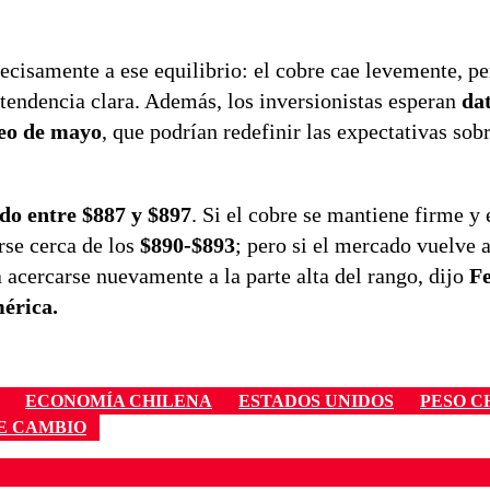
cisamente a ese equilibrio: el cobre cae levemente, pe
 tendencia clara. Además, los inversionistas esperan
dat
eo de mayo
, que podrían redefinir las expectativas sob
do entre $887 y $897
. Si el cobre se mantiene firme y 
rse cerca de los
$890-$893
; pero si el mercado vuelve
a acercarse nuevamente a la parte alta del rango, dijo
Fe
mérica.
ECONOMÍA CHILENA
ESTADOS UNIDOS
PESO C
DE CAMBIO