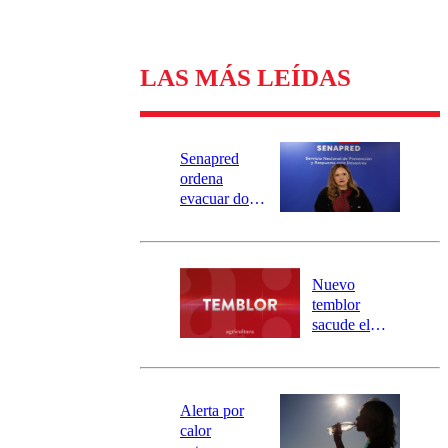
LAS MÁS LEÍDAS
Senapred
ordena
evacuar dos
sectores de
Carahue por
desborde del
río Damas:
Nuevo
activa
temblor
mensajería
sacude el
SAE
norte del país:
revisa la
magnitud y el
epicentro
Alerta por
calor