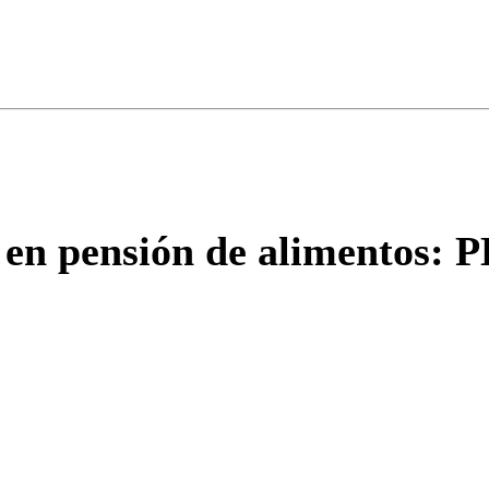
ados para garantizar un diálogo respetuoso.
Correo
Enviar c
 en pensión de alimentos: P