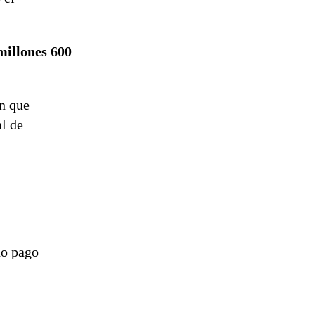
millones 600
ón que
al de
no pago