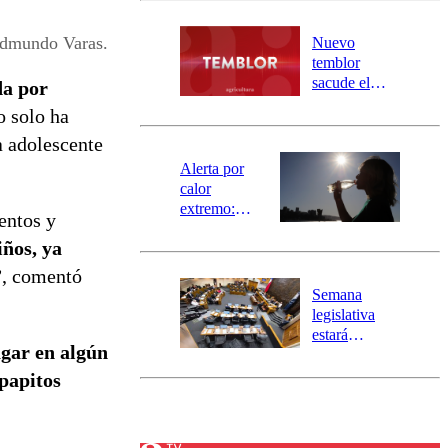
desborde del
río Damas:
Edmundo Varas.
Nuevo
activa
temblor
mensajería
sacude el
da por
SAE
norte del país:
o solo ha
revisa la
a adolescente
magnitud y el
epicentro
Alerta por
calor
extremo:
entos y
Senapred
iños, ya
activa Alerta
Temprana
”
, comentó
Preventiva en
Semana
tres comunas
legislativa
estará
agar en algún
marcada por
el fin de la
 papitos
tramitación
del proyecto
de