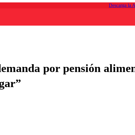
Descarga la 
 demanda por pensión alime
agar”