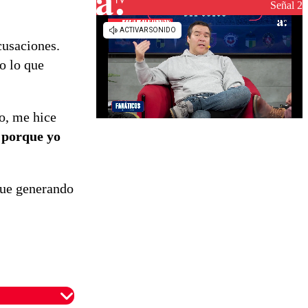
reconstrucción
Señal 2
cusaciones.
o lo que
o, me hice
 porque yo
igue generando