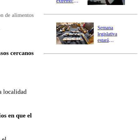
extremo:
Senapred
activa Alerta
ón de alimentos
Temprana
Preventiva en
Semana
e
tres comunas
legislativa
estará
marcada por
asos cercanos
el fin de la
tramitación
del proyecto
de
reconstrucción
a localidad
ios en que el
 el