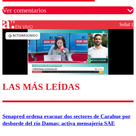
Ver comentarios
Señal 1
EN VIVO
Los comentarios son moderados para garantizar un
diálogo respetuoso.
Nombre
Correo
LAS MÁS LEÍDAS
Enviar comentario
Senapred ordena evacuar dos sectores de Carahue por
desborde del río Damas: activa mensajería SAE