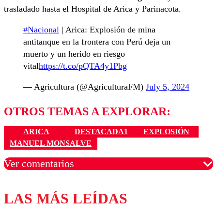
trasladado hasta el Hospital de Arica y Parinacota.
#Nacional
| Arica: Explosión de mina
antitanque en la frontera con Perú deja un
muerto y un herido en riesgo
vital
https://t.co/pQTA4y1Pbg
— Agricultura (@AgriculturaFM)
July 5, 2024
OTROS TEMAS A EXPLORAR:
ARICA
DESTACADA1
EXPLOSIÓN
MANUEL MONSALVE
Ver comentarios
LAS MÁS LEÍDAS
Los comentarios son moderados para garantizar un
diálogo respetuoso.