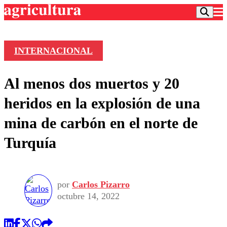
INTERNACIONAL
Podcast
Al menos dos muertos y 20
Frecuencias
Agricultura TV
heridos en la explosión de una
Deportes
mina de carbón en el norte de
Entretención
Colo Colo
Noticias
Turquía
Motor
Vida Social
Otros Deportes
Dato Practico
Publicaciones en medios
Seleccion Chilena
Economía
Opinión
Torneo Internacional
Internacional
por
Carlos Pizarro
Programas
Torneo Nacional
Nacional
octubre 14, 2022
Comercial
Universidad Católica
Política
Universidad de Chile
Sustentabilidad