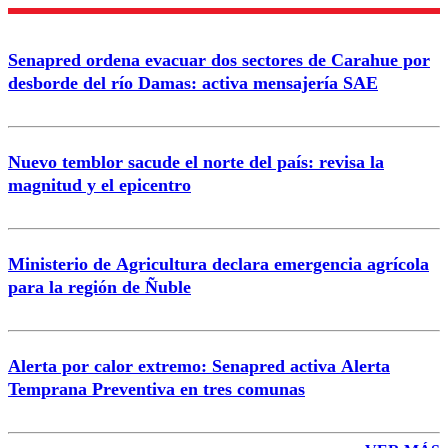
Nombre
Senapred ordena evacuar dos sectores de Carahue por
Correo
desborde del río Damas: activa mensajería SAE
Nuevo temblor sacude el norte del país: revisa la
magnitud y el epicentro
Enviar comentario
Ministerio de Agricultura declara emergencia agrícola
para la región de Ñuble
Alerta por calor extremo: Senapred activa Alerta
Temprana Preventiva en tres comunas