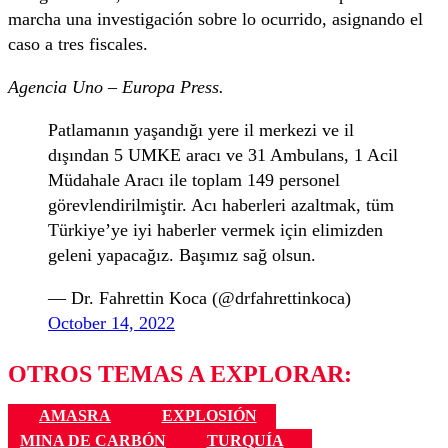
marcha una investigación sobre lo ocurrido, asignando el
caso a tres fiscales.
Agencia Uno – Europa Press.
Patlamanın yaşandığı yere il merkezi ve il
dışından 5 UMKE aracı ve 31 Ambulans, 1 Acil
Müdahale Aracı ile toplam 149 personel
görevlendirilmiştir. Acı haberleri azaltmak, tüm
Türkiye’ye iyi haberler vermek için elimizden
geleni yapacağız. Başımız sağ olsun.
— Dr. Fahrettin Koca (@drfahrettinkoca)
October 14, 2022
OTROS TEMAS A EXPLORAR:
AMASRA
EXPLOSIÓN
MINA DE CARBÓN
TURQUÍA