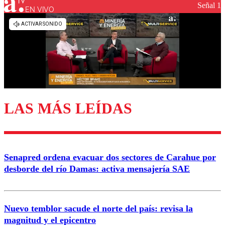
Señal 1
EN VIVO
Los comentarios son moderados para garantizar un
diálogo respetuoso.
Nombre
Correo
LAS MÁS LEÍDAS
Enviar comentario
Senapred ordena evacuar dos sectores de Carahue por
desborde del río Damas: activa mensajería SAE
Nuevo temblor sacude el norte del país: revisa la
magnitud y el epicentro