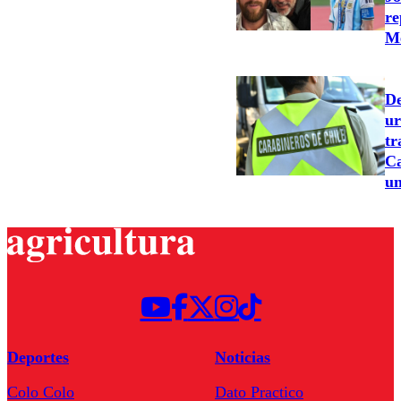
re
Me
De
ur
tr
Ca
un
Deportes
Noticias
Colo Colo
Dato Practico