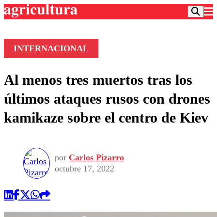
INTERNACIONAL
Podcast
Al menos tres muertos tras los
Frecuencias
Agricultura TV
últimos ataques rusos con drones
Deportes
kamikaze sobre el centro de Kiev
Entretención
Colo Colo
Noticias
Motor
Vida Social
Otros Deportes
Dato Practico
Publicaciones en medios
por
Carlos Pizarro
Seleccion Chilena
Economía
Opinión
octubre 17, 2022
Torneo Internacional
Internacional
Programas
Torneo Nacional
Nacional
Comercial
Universidad Católica
Política
Universidad de Chile
Sustentabilidad