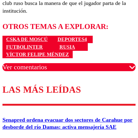
club ruso busca la manera de que el jugador parta de la
institución.
OTROS TEMAS A EXPLORAR:
CSKA DE MOSCÚ
DEPORTES4
FUTBOLINTER
RUSIA
VÍCTOR FELIPE MÉNDEZ
Ver comentarios
LAS MÁS LEÍDAS
Los comentarios son moderados para garantizar un
diálogo respetuoso.
Nombre
Senapred ordena evacuar dos sectores de Carahue por
Correo
desborde del río Damas: activa mensajería SAE