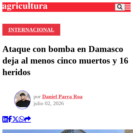
INTERNACIONAL
Podcast
Ataque con bomba en Damasco
Frecuencias
Agricultura TV
deja al menos cinco muertos y 16
Deportes
heridos
Entretención
Colo Colo
Noticias
Motor
Vida Social
Otros Deportes
Dato Practico
Publicaciones en medios
por
Daniel Parra Roa
Seleccion Chilena
Economía
Opinión
julio 02, 2026
Torneo Internacional
Internacional
Programas
Torneo Nacional
Nacional
Comercial
Universidad Católica
Política
Universidad de Chile
Sustentabilidad