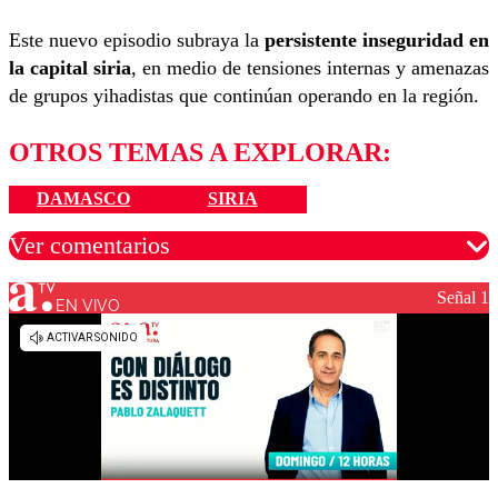
Este nuevo episodio subraya la
persistente inseguridad en
la capital siria
, en medio de tensiones internas y amenazas
de grupos yihadistas que continúan operando en la región.
OTROS TEMAS A EXPLORAR:
DAMASCO
SIRIA
Ver comentarios
Señal 1
EN VIVO
Los comentarios son moderados para garantizar un
diálogo respetuoso.
Nombre
Correo