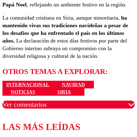
Papá Noel
, reflejando un ambiente festivo en la región.
La comunidad cristiana en Siria, aunque minoritaria,
ha
mantenido vivas sus tradiciones navideñas a pesar de
los desafíos que ha enfrentado el país en los últimos
años.
La declaración de estos días festivos por parte del
Gobierno interino subraya un compromiso con la
diversidad religiosa y cultural de la nación.
OTROS TEMAS A EXPLORAR:
INTERNACIONAL
NAVIDAD
NOTICIAS
SIRIA
Ver comentarios
LAS MÁS LEÍDAS
Los comentarios son moderados para garantizar un
diálogo respetuoso.