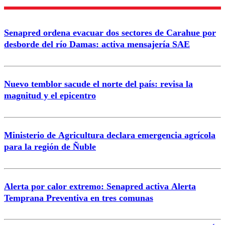
Nombre
Senapred ordena evacuar dos sectores de Carahue por
Correo
desborde del río Damas: activa mensajería SAE
Nuevo temblor sacude el norte del país: revisa la
magnitud y el epicentro
Enviar comentario
Ministerio de Agricultura declara emergencia agrícola
para la región de Ñuble
Alerta por calor extremo: Senapred activa Alerta
Temprana Preventiva en tres comunas