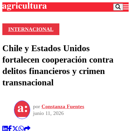
INTERNACIONAL
Podcast
Chile y Estados Unidos
Frecuencias
Agricultura TV
fortalecen cooperación contra
Deportes
delitos financieros y crimen
Entretención
Colo Colo
Noticias
transnacional
Motor
Vida Social
Otros Deportes
Dato Practico
Publicaciones en medios
Seleccion Chilena
Economía
Opinión
Torneo Internacional
Internacional
por
Constanza Fuentes
Programas
Torneo Nacional
Nacional
junio 11, 2026
Comercial
Universidad Católica
Política
Universidad de Chile
Sustentabilidad