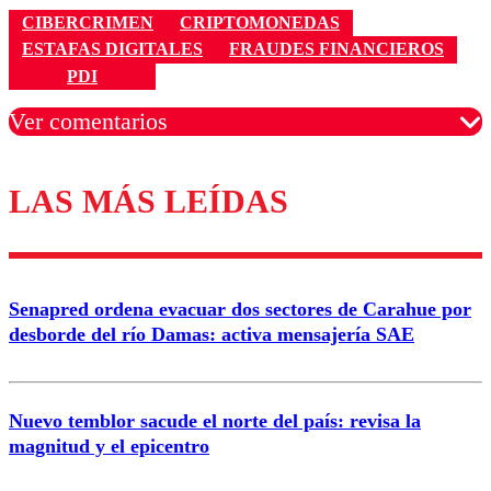
CIBERCRIMEN
CRIPTOMONEDAS
ESTAFAS DIGITALES
FRAUDES FINANCIEROS
PDI
Ver comentarios
LAS MÁS LEÍDAS
Los comentarios son moderados para garantizar un
diálogo respetuoso.
Nombre
Senapred ordena evacuar dos sectores de Carahue por
Correo
desborde del río Damas: activa mensajería SAE
Nuevo temblor sacude el norte del país: revisa la
magnitud y el epicentro
Enviar comentario