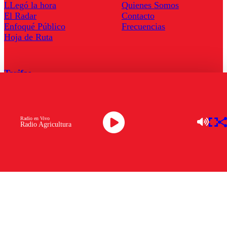
LLegó la hora
Quienes Somos
El Radar
Contacto
Enfoqué Público
Frecuencias
Hoja de Ruta
Tarifas
Comercial
Tarifas Servel Radio
Radio en Vivo
Radio Agricultura
Radio en Vivo
TV en Vivo
Descarga la APP