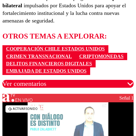
bilateral
impulsados por Estados Unidos para apoyar el
fortalecimiento institucional y la lucha contra nuevas
amenazas de seguridad.
OTROS TEMAS A EXPLORAR:
COOPERACIÓN CHILE ESTADOS UNIDOS
CRIMEN TRANSNACIONAL
CRIPTOMONEDAS
DELITOS FINANCIEROS DIGITALES
EMBAJADA DE ESTADOS UNIDOS
Ver comentarios
Señal 1
EN VIVO
Los comentarios son moderados para garantizar un
diálogo respetuoso.
Nombre