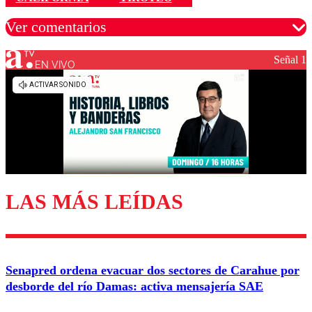
Ver comentarios
Señal 1
EN VIVO
Los comentarios son moderados para garantizar un
diálogo respetuoso.
Nombre
Correo
LAS MÁS LEÍDAS
Enviar comentario
Senapred ordena evacuar dos sectores de Carahue por
desborde del río Damas: activa mensajería SAE