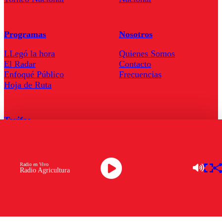
Programas
Nosotros
LLegó la hora
Quienes Somos
El Radar
Contacto
Enfoqué Público
Frecuencias
Hoja de Ruta
Tarifas
Comercial
Tarifas Servel Radio
Radio en Vivo
Radio Agricultura
Radio en Vivo
TV en Vivo
Descarga la APP