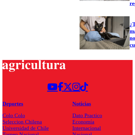
re
¿T
ma
no
cu
Deportes
Noticias
Colo Colo
Dato Practico
Seleccion Chilena
Economía
Universidad de Chile
Internacional
Torneo Nacional
Nacional