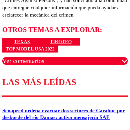
“Crimes Against Persons”, y han solicitado a la comunidad
que entregue cualquier información que pueda ayudar a
esclarecer la mecánica del crimen.
OTROS TEMAS A EXPLORAR:
TEXAS
TIROTEO
TOP MODEL USA 2022
Ver comentarios
LAS MÁS LEÍDAS
Los comentarios son moderados para garantizar un
diálogo respetuoso.
Nombre
Senapred ordena evacuar dos sectores de Carahue por
Correo
desborde del río Damas: activa mensajería SAE