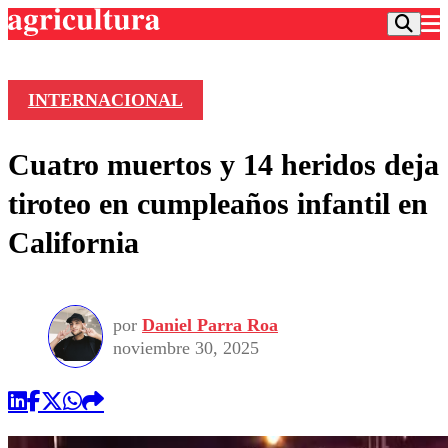
INTERNACIONAL
Podcast
Cuatro muertos y 14 heridos deja
Frecuencias
Agricultura TV
tiroteo en cumpleaños infantil en
Deportes
California
Entretención
Colo Colo
Noticias
Motor
Vida Social
Otros Deportes
Dato Practico
Publicaciones en medios
por
Daniel Parra Roa
Seleccion Chilena
Economía
Opinión
noviembre 30, 2025
Torneo Internacional
Internacional
Programas
Torneo Nacional
Nacional
Comercial
Universidad Católica
Política
Universidad de Chile
Sustentabilidad