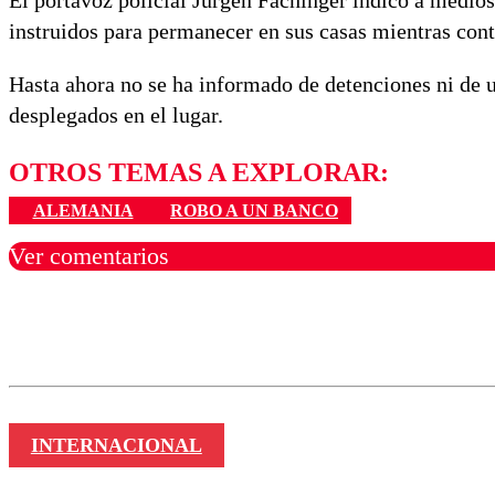
El portavoz policial Jürgen Fachinger indicó a medios
instruidos para permanecer en sus casas mientras con
Hasta ahora no se ha informado de detenciones ni de u
desplegados en el lugar.
OTROS TEMAS A EXPLORAR:
ALEMANIA
ROBO A UN BANCO
Ver comentarios
Los comentarios son moder
Nombre
INTERNACIONAL