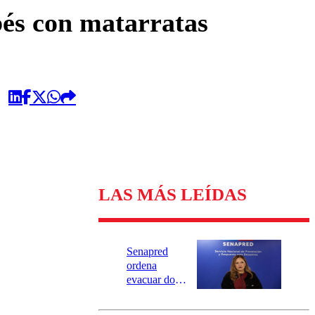
omentario
és con matarratas
LAS MÁS LEÍDAS
Senapred
ordena
evacuar dos
sectores de
Carahue por