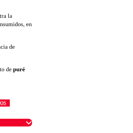
tra la
onsumidos, en
ncia de
cto de
puré
OS