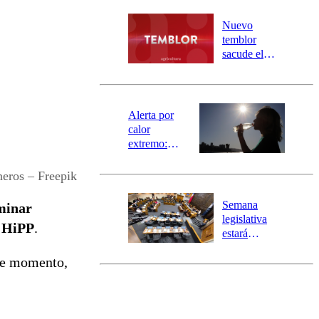
desborde del
río Damas:
Nuevo
activa
temblor
mensajería
sacude el
SAE
norte del país:
revisa la
magnitud y el
epicentro
Alerta por
calor
extremo:
Senapred
activa Alerta
neros – Freepik
Temprana
Preventiva en
Semana
minar
tres comunas
legislativa
n HiPP
.
estará
marcada por
De momento,
el fin de la
tramitación
del proyecto
de
reconstrucción