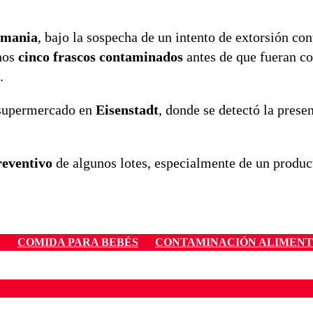
emania
, bajo la sospecha de un intento de extorsión con
enos
cinco frascos contaminados
antes de que fueran c
.
 supermercado en
Eisenstadt
, donde se detectó la prese
reventivo
de algunos lotes, especialmente de un produ
COMIDA PARA BEBÉS
CONTAMINACIÓN ALIMENT