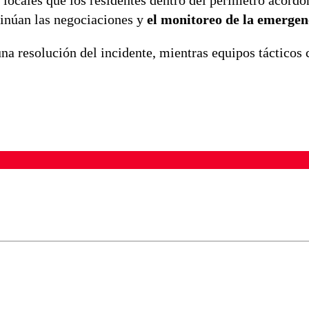
 locales que los residentes dentro del perímetro acord
tinúan las negociaciones y
el monitoreo de la emergen
na resolución del incidente, mientras equipos tácticos
ados para garantizar un diálogo respetuoso.
Correo