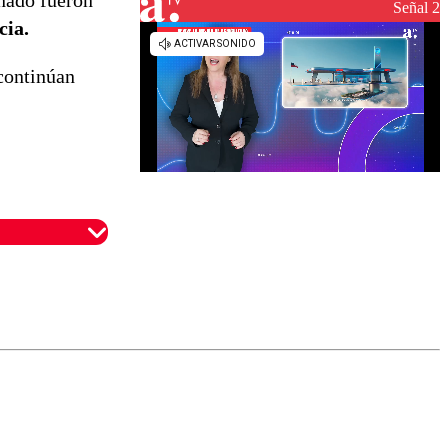
onado fueron
reconstrucción
Señal 2
cia.
 continúan