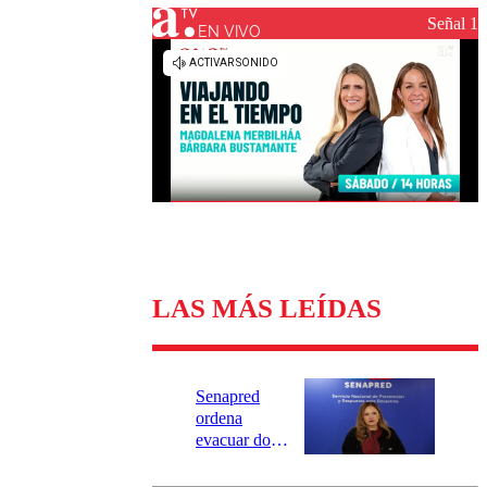
Universidad Católica
Política
Señal 1
Universidad de Chile
Sustentabilidad
EN VIVO
LAS MÁS LEÍDAS
Senapred
ordena
evacuar dos
sectores de
Carahue por