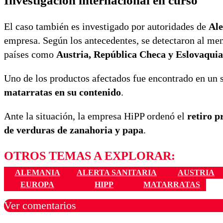
Investigación internacional en curso
El caso también es investigado por autoridades de
Al
empresa. Según los antecedentes, se detectaron al m
países como
Austria, República Checa y Eslovaquia
Uno de los productos afectados fue encontrado en un
matarratas en su contenido
.
Ante la situación, la empresa HiPP ordenó el
retiro p
de verduras de zanahoria y papa
.
OTROS TEMAS A EXPLORAR:
ALEMANIA
ALERTA SANITARIA
AUSTRIA
EUROPA
HIPP
MATARRATAS
Ver comentarios