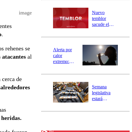
desborde del
río Damas:
image
Nuevo
activa
temblor
mensajería
sacude el
entes
SAE
norte del país:
o
.
revisa la
magnitud y el
os rehenes se
epicentro
Alerta por
calor
s atacantes
al
extremo:
Senapred
activa Alerta
a cerca de
Temprana
Preventiva en
 alrededores
Semana
tres comunas
legislativa
estará
marcada por
nas
el fin de la
tramitación
heridas.
del proyecto
de