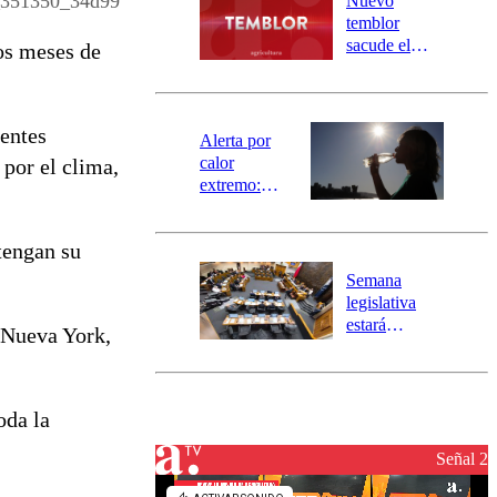
351350_34d99
Nuevo
activa
temblor
mensajería
sacude el
os meses de
SAE
norte del país:
revisa la
magnitud y el
centes
epicentro
Alerta por
calor
 por el clima,
extremo:
Senapred
activa Alerta
tengan su
Temprana
Preventiva en
Semana
tres comunas
legislativa
estará
e Nueva York,
marcada por
el fin de la
tramitación
del proyecto
oda la
de
reconstrucción
Señal 2