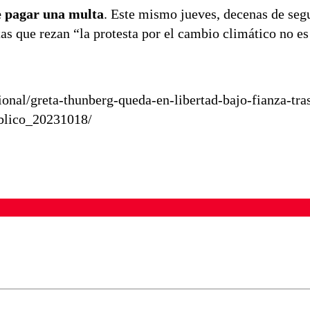
ue pagar una multa
. Este mismo jueves, decenas de seg
as que rezan “la protesta por el cambio climático no es
ional/greta-thunberg-queda-en-libertad-bajo-fianza-tra
ublico_20231018/
ados para garantizar un diálogo respetuoso.
Correo