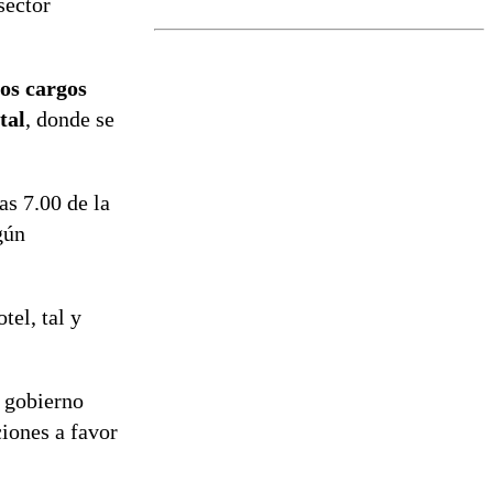
sector
marcada por
el fin de la
tramitación
del proyecto
los cargos
de
reconstrucción
tal
, donde se
as 7.00 de la
gún
tel, tal y
l gobierno
ciones a favor