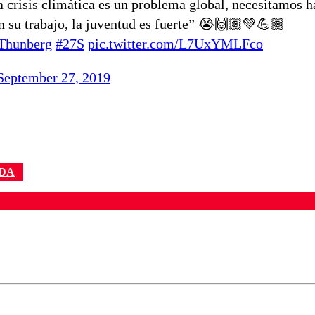
 crisis climática es un problema global, necesitamos h
 su trabajo, la juventud es fuerte” 😭🙌🏽💚💪🏽
Thunberg
#27S
pic.twitter.com/L7UxYMLFco
September 27, 2019
DA
ados para garantizar un diálogo respetuoso.
Correo