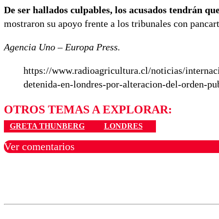
De ser hallados culpables, los acusados tendrán q
mostraron su apoyo frente a los tribunales con pancart
Agencia Uno – Europa Press.
https://www.radioagricultura.cl/noticias/internac
detenida-en-londres-por-alteracion-del-orden-p
OTROS TEMAS A EXPLORAR:
GRETA THUNBERG
LONDRES
Ver comentarios
Los comentarios son moder
Nombre