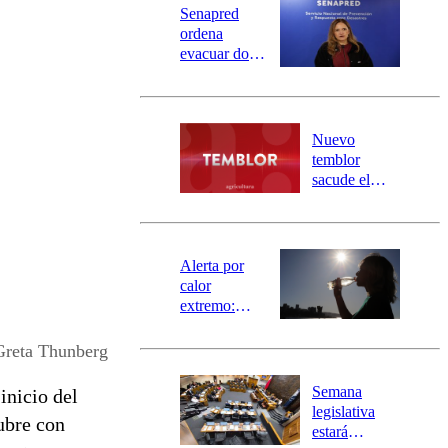
Senapred
ordena
evacuar dos
sectores de
Carahue por
desborde del
río Damas:
Nuevo
activa
temblor
mensajería
sacude el
SAE
norte del país:
revisa la
magnitud y el
epicentro
Alerta por
calor
extremo:
Senapred
activa Alerta
Greta Thunberg
Temprana
Preventiva en
Semana
inicio del
tres comunas
legislativa
ubre con
estará