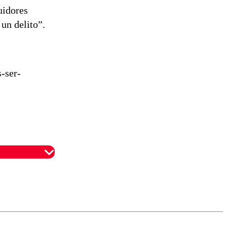
uidores
 un delito”.
s-ser-