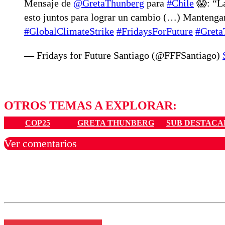
Mensaje de
@GretaThunberg
para
#Chile
😱: “La
esto juntos para lograr un cambio (…) Mantengan
#GlobalClimateStrike
#FridaysForFuture
#Greta
— Fridays for Future Santiago (@FFFSantiago)
OTROS TEMAS A EXPLORAR:
COP25
GRETA THUNBERG
SUB DESTACA
Ver comentarios
Los comentarios son moder
Nombre