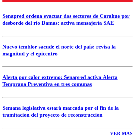
Senapred ordena evacuar dos sectores de Carahue por
Correo
desborde del río Damas: activa mensajería SAE
Nuevo temblor sacude el norte del país: revisa la
magnitud y el epicentro
Enviar comentario
Alerta por calor extremo: Senapred activa Alerta
Temprana Preventiva en tres comunas
Semana legislativa estará marcada por el fin de la
tramitación del proyecto de reconstrucción
VER MÁS