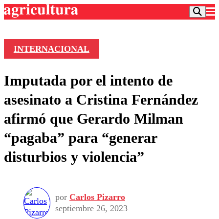
INTERNACIONAL
Podcast
Imputada por el intento de
Frecuencias
Agricultura TV
asesinato a Cristina Fernández
Deportes
afirmó que Gerardo Milman
Entretención
Colo Colo
Noticias
“pagaba” para “generar
Motor
Vida Social
Otros Deportes
Dato Practico
disturbios y violencia”
Publicaciones en medios
Seleccion Chilena
Economía
Opinión
Torneo Internacional
Internacional
Programas
Torneo Nacional
Nacional
Comercial
por
Carlos Pizarro
Universidad Católica
Política
septiembre 26, 2023
Universidad de Chile
Sustentabilidad