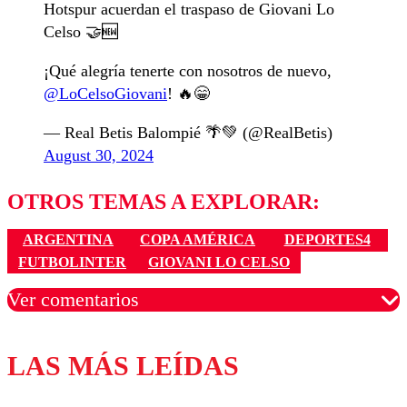
Hotspur acuerdan el traspaso de Giovani Lo
Celso 🤝🆕
¡Qué alegría tenerte con nosotros de nuevo,
@LoCelsoGiovani
! 🔥😁
— Real Betis Balompié 🌴💚 (@RealBetis)
August 30, 2024
OTROS TEMAS A EXPLORAR:
ARGENTINA
COPA AMÉRICA
DEPORTES4
FUTBOLINTER
GIOVANI LO CELSO
Ver comentarios
LAS MÁS LEÍDAS
Los comentarios son moderados para garantizar un
diálogo respetuoso.
Nombre