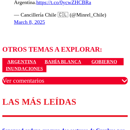
Argentina.
https://t.co/0ycwZHCBRa
— Cancillería Chile 🇨🇱 (@Minrel_Chile)
March 8, 2025
OTROS TEMAS A EXPLORAR:
ARGENTINA
BAHÍA BLANCA
GOBIERNO
INUNDACIONES
Ver comentarios
LAS MÁS LEÍDAS
Los comentarios son moderados para garantizar un
diálogo respetuoso.
Nombre