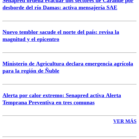
Senapred ordena evacuar dos sectores de Carahue por
Correo
desborde del río Damas: activa mensajería SAE
Nuevo temblor sacude el norte del país: revisa la
magnitud y el epicentro
Enviar comentario
Ministerio de Agricultura declara emergencia agrícola
para la región de Ñuble
Alerta por calor extremo: Senapred activa Alerta
Temprana Preventiva en tres comunas
VER MÁS