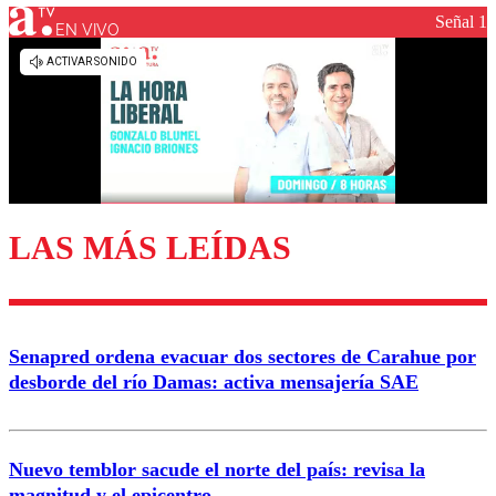
Señal 1
EN VIVO
Los comentarios son moderados para garantizar un
diálogo respetuoso.
Nombre
Correo
LAS MÁS LEÍDAS
Enviar comentario
Senapred ordena evacuar dos sectores de Carahue por
desborde del río Damas: activa mensajería SAE
Nuevo temblor sacude el norte del país: revisa la
magnitud y el epicentro