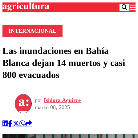
INTERNACIONAL
Podcast
Las inundaciones en Bahía
Frecuencias
Agricultura TV
Blanca dejan 14 muertos y casi
Deportes
800 evacuados
Entretención
Colo Colo
Noticias
Motor
Vida Social
Otros Deportes
Dato Practico
Publicaciones en medios
por
Isidora Aguirre
Seleccion Chilena
Economía
Opinión
marzo 08, 2025
Torneo Internacional
Internacional
Programas
Torneo Nacional
Nacional
Comercial
Universidad Católica
Política
Universidad de Chile
Sustentabilidad