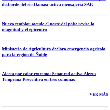
Correo
desborde del río Damas: activa mensajería SAE
Nuevo temblor sacude el norte del país: revisa la
magnitud y el epicentro
Enviar comentario
Ministerio de Agricultura declara emergencia agrícola
para la región de Ñuble
Alerta por calor extremo: Senapred activa Alerta
Temprana Preventiva en tres comunas
VER MÁS