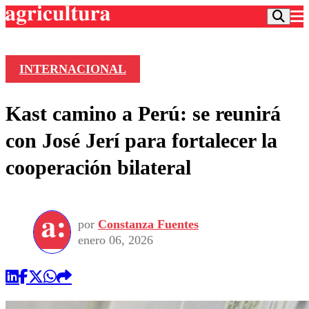
INTERNACIONAL
Podcast
Kast camino a Perú: se reunirá
Frecuencias
Agricultura TV
con José Jerí para fortalecer la
Deportes
cooperación bilateral
Entretención
Colo Colo
Noticias
Motor
Vida Social
Otros Deportes
Dato Practico
Publicaciones en medios
por
Constanza Fuentes
Seleccion Chilena
Economía
Opinión
enero 06, 2026
Torneo Internacional
Internacional
Programas
Torneo Nacional
Nacional
Comercial
Universidad Católica
Política
Universidad de Chile
Sustentabilidad