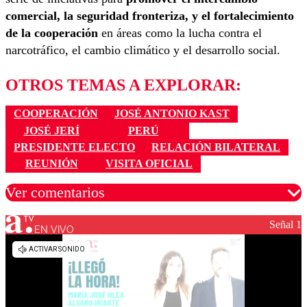
comercial, la seguridad fronteriza, y el fortalecimiento
de la cooperación
en áreas como la lucha contra el
narcotráfico, el cambio climático y el desarrollo social.
OTROS TEMAS A EXPLORAR:
COOPERACIÓN
JOSÉ ANTONIO KAST
JOSÉ JERÍ
PERÚ
PRESIDENTE ELECTO
RELACIÓN BILATERAL
REUNIÓN
VISITA OFICIAL
Ver comentarios
Señal 1
EN VIVO
Los comentarios son moderados para garantizar un
diálogo respetuoso.
Nombre