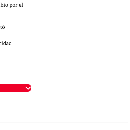
bio por el
itó
cidad