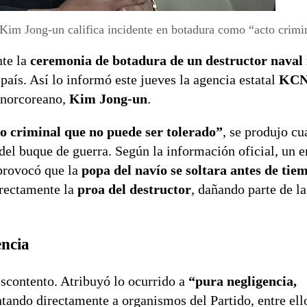
Kim Jong-un califica incidente en botadura como “acto crimi
nte la
ceremonia de botadura de un destructor naval
 país. Así lo informó este jueves la agencia estatal
KC
r norcoreano,
Kim Jong-un
.
o criminal que no puede ser tolerado”
, se produjo cu
el buque de guerra. Según la información oficial, un er
 provocó que la
popa del navío se soltara antes de tie
rrectamente la
proa del destructor
, dañando parte de la
encia
escontento. Atribuyó lo ocurrido a
“pura negligencia,
ntando directamente a organismos del Partido, entre ell