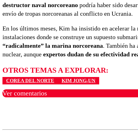
destructor naval norcoreano
podría haber sido desa
envío de tropas norcoreanas al conflicto en Ucrania.
En los últimos meses, Kim ha insistido en acelerar l
instalaciones donde se construye un supuesto submarin
“radicalmente” la marina norcoreana
. También ha 
nuclear, aunque
expertos dudan de su efectividad re
OTROS TEMAS A EXPLORAR:
COREA DEL NORTE
KIM JONG-UN
Ver comentarios
Los comentarios son moder
Nombre