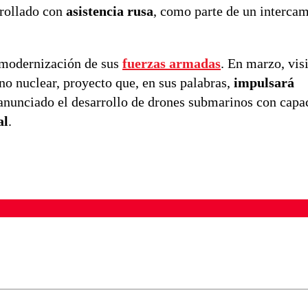
rrollado con
asistencia rusa
, como parte de un intercam
a modernización de sus
fuerzas armadas
. En marzo, vis
o nuclear, proyecto que, en sus palabras,
impulsará
anunciado el desarrollo de drones submarinos con capa
al
.
ados para garantizar un diálogo respetuoso.
Correo