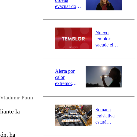
ordena
evacuar dos
sectores de
Carahue por
desborde del
río Damas:
Nuevo
activa
temblor
mensajería
sacude el
SAE
norte del país:
revisa la
magnitud y el
epicentro
Alerta por
calor
extremo:
Senapred
activa Alerta
Vladimir Putin
Temprana
Preventiva en
Semana
diante la
tres comunas
legislativa
estará
marcada por
ión, ha
el fin de la