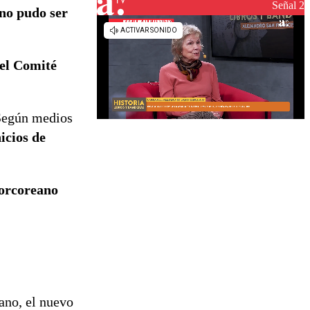
reconstrucción
Señal 2
 no pudo ser
del Comité
 Según medios
icios de
norcoreano
ano, el nuevo