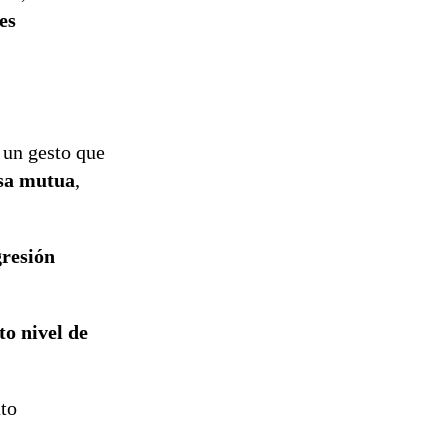
tramitación
es
del proyecto
de
reconstrucción
 un gesto que
sa mutua
,
gresión
to nivel de
to