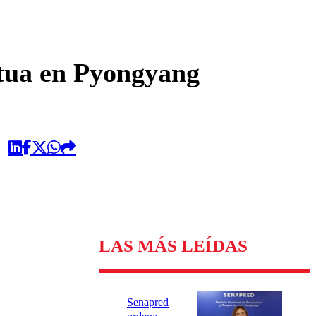
omentario
utua en Pyongyang
LAS MÁS LEÍDAS
Senapred