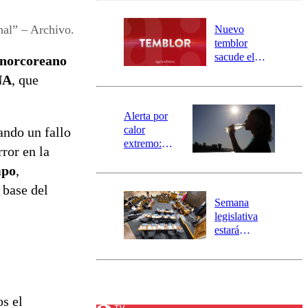
desborde del
río Damas:
nal” – Archivo.
Nuevo
activa
temblor
mensajería
sacude el
 norcoreano
SAE
norte del país:
NA
, que
revisa la
magnitud y el
epicentro
Alerta por
calor
ando un fallo
extremo:
ror en la
Senapred
mpo
,
activa Alerta
Temprana
 base del
Preventiva en
Semana
tres comunas
legislativa
estará
marcada por
el fin de la
tramitación
del proyecto
de
os el