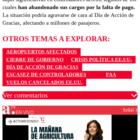
cuales
han abandonado sus cargos por la falta de pago.
La situación podría agravarse de cara al Día de Acción de
Gracias, afectando a millones de pasajeros.
OTROS TEMAS A EXPLORAR:
AEROPUERTOS AFECTADOS
CIERRE DE GOBIERNO
CRISIS POLÍTICA EE.UU.
DÍA DE ACCIÓN DE GRACIAS
ESCASEZ DE CONTROLADORES
FAA
VUELOS CANCELADOS EE.UU.
Ver comentarios
Señal 1
EN VIVO
Los comentarios son moderados para garantizar un
diálogo respetuoso.
Nombre