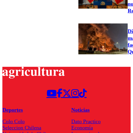
nu
Re
Di
ma
fa
Qu
Deportes
Noticias
Colo Colo
Dato Practico
Seleccion Chilena
Economía