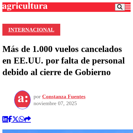
INTERNACIONAL
Podcast
Más de 1.000 vuelos cancelados
Frecuencias
Agricultura TV
en EE.UU. por falta de personal
Deportes
debido al cierre de Gobierno
Entretención
Colo Colo
Noticias
Motor
Vida Social
Otros Deportes
Dato Practico
Publicaciones en medios
por
Constanza Fuentes
Seleccion Chilena
Economía
Opinión
noviembre 07, 2025
Torneo Internacional
Internacional
Programas
Torneo Nacional
Nacional
Comercial
Universidad Católica
Política
Universidad de Chile
Sustentabilidad