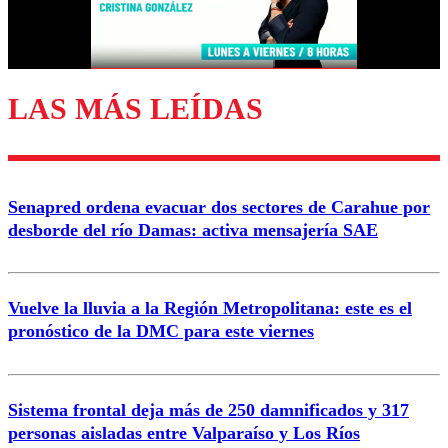
Correo
LAS MÁS LEÍDAS
Enviar comentario
Senapred ordena evacuar dos sectores de Carahue por
desborde del río Damas: activa mensajería SAE
Vuelve la lluvia a la Región Metropolitana: este es el
pronóstico de la DMC para este viernes
Sistema frontal deja más de 250 damnificados y 317
personas aisladas entre Valparaíso y Los Ríos